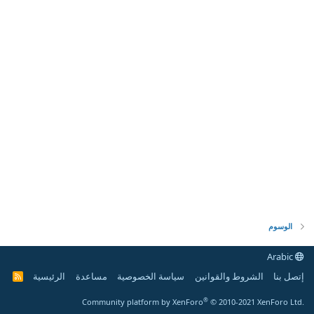
الوسوم
Arabic
إتصل بنا
الشروط والقوانين
سياسة الخصوصية
مساعدة
الرئيسية
R
S
S
®
Community platform by XenForo
© 2010-2021 XenForo Ltd.