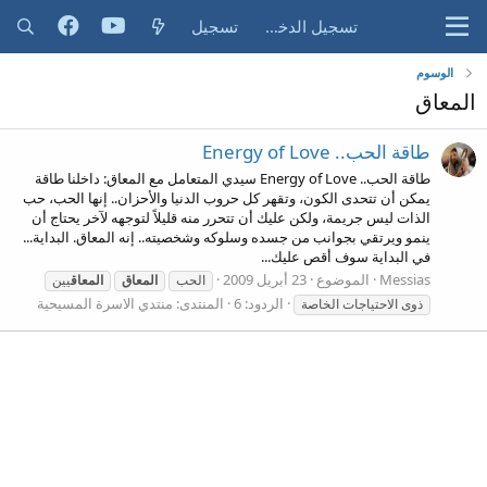
تسجيل الدخول
تسجيل
الوسوم
المعاق
طاقة الحب.. Energy of Love
طاقة الحب.. Energy of Love سيدي المتعامل مع المعاق: داخلنا طاقة
يمكن أن تتحدى الكون، وتقهر كل حروب الدنيا والأحزان.. إنها الحب، حب
الذات ليس جريمة، ولكن عليك أن تتحرر منه قليلاً لتوجهه لآخر يحتاج أن
ينمو ويرتقي بجوانب من جسده وسلوكه وشخصيته.. إنه المعاق. البداية...
في البداية سوف أقص عليك...
Messias
الموضوع
23 أبريل 2009
الحب
المعاق
المعاق
يين
الردود: 6
المنتدى:
منتدي الاسرة المسيحية
ذوى الاحتياجات الخاصة