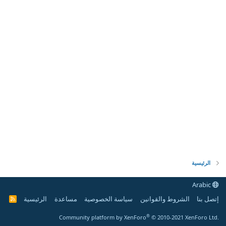
الرئيسية
Arabic
إتصل بنا
الشروط والقوانين
سياسة الخصوصية
مساعدة
الرئيسية
R
S
S
®
Community platform by XenForo
© 2010-2021 XenForo Ltd.