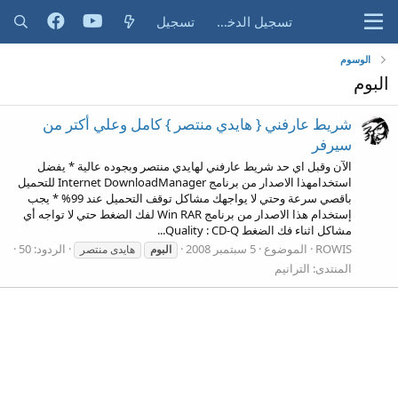
تسجيل الدخول
تسجيل
الوسوم
البوم
شريط عارفني { هايدي منتصر } كامل وعلي أكتر من
سيرفر
الآن وقبل اي حد شريط عارفني لهايدي منتصر وبجوده عالية * يفضل
استخدامهذا الاصدار من برنامج Internet DownloadManager للتحميل
باقصي سرعة وحتي لا يواجهك مشاكل توقف التحميل عند 99% * يجب
إستخدام هذا الاصدار من برنامج Win RAR لفك الضغط حتي لا تواجه أي
مشاكل اثناء فك الضغط Quality : CD-Q...
ROWIS
الموضوع
5 سبتمبر 2008
الردود: 50
البوم
هايدى منتصر
المنتدى:
الترانيم