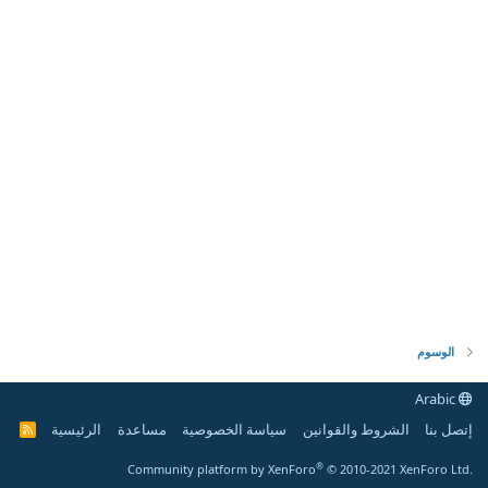
الوسوم
Arabic
إتصل بنا
الشروط والقوانين
سياسة الخصوصية
مساعدة
الرئيسية
R
S
S
®
Community platform by XenForo
© 2010-2021 XenForo Ltd.