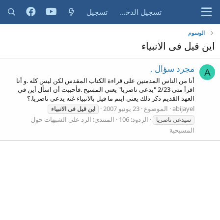
تسجيل الدخول
تسجيل
الوسوم
اين قيل فى الانبياء
مجرد سؤال .
A
أنا من الناس المدمنين على قراءة الكتاب المقدس لكن ليس كله .و أنا
اقرأ متى 2/23 "يدعى ناصريا" يعني المسيح .فأحببت أن اسأل أين في
العهد القديم ذكر ذلك يعني ايتم ما قيل بالانبياء غنه يدعى ناصريا.؟
abijayel
الموضوع
23 يونيو 2007
اين
قيل
فى
الانبياء
الردود: 106
المنتدى:
الرد على الشبهات حول
سيدعى ناصريا
المسيحية