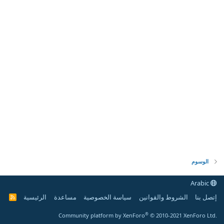
الوسوم
Arabic
إتصل بنا
الشروط والقوانين
سياسة الخصوصية
مساعدة
الرئيسية
R
S
S
®
Community platform by XenForo
© 2010-2021 XenForo Ltd.