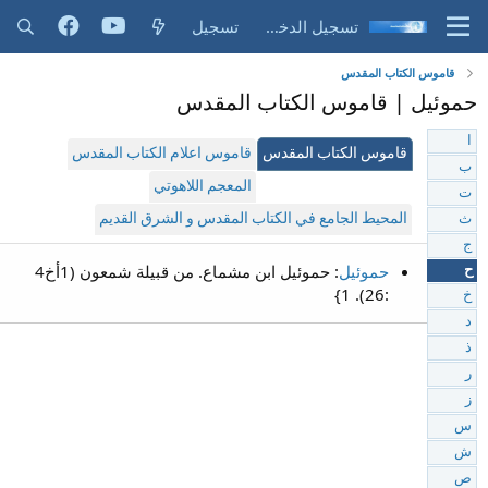
تسجيل الدخول
تسجيل
قاموس الكتاب المقدس
حموئيل | قاموس الكتاب المقدس
ا
قاموس الكتاب المقدس
قاموس اعلام الكتاب المقدس
ب
المعجم اللاهوتي
ت
المحيط الجامع في الكتاب المقدس و الشرق القديم
ث
ج
حموئيل
: حموئيل ابن مشماع. من قبيلة شمعون (1أخ4
ح
:26). 1}
خ
د
ذ
ر
ز
س
ش
ص