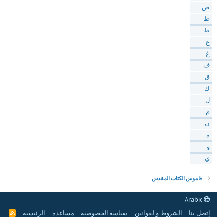
ض
ط
ظ
ع
غ
ف
ق
ك
ل
م
ن
ه
و
ي
قاموس الكتاب المقدس
Arabic
إتصل بنا
الشروط والقوانين
سياسة الخصوصية
مساعدة
الرئيسية
R