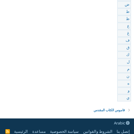
ض
ط
ظ
ع
غ
ف
ق
ك
ل
م
ن
ه
و
ي
قاموس الكتاب المقدس
Arabic
إتصل بنا
الشروط والقوانين
سياسة الخصوصية
مساعدة
الرئيسية
R