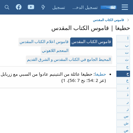
تسجيل الدخول
تسجيل
قاموس الكتاب المقدس
حطيغا | قاموس الكتاب المقدس
ا
قاموس الكتاب المقدس
قاموس اعلام الكتاب المقدس
ب
المعجم اللاهوتي
ت
المحيط الجامع في الكتاب المقدس و الشرق القديم
ث
ج
حطيغا
: حطيغا عائلة من النتينيم عادوا من السبي مع زربابل
ح
(عز 2 :54؛ نح 7 :56). 1}
خ
د
ذ
ر
ز
س
ش
ص