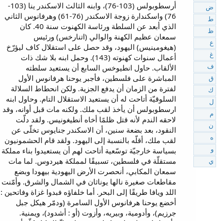
أرسطوبولس (103-76)، وابنه الثالث الاسكندر ينا (103-
ض
76) واسكندارة زوجة الاسكندر (76-61) وهرفانوس الثاني
ط
الذي أبعد عن السلطة ورئاسة الكهنوت سنة 40. كان
ظ
سمعان عظيم الكهنة والوالي (اتنارخس) ورئيس
ع
(هيغومينيس) اليهود، وقد حصل على استقلال كاف ليؤرّخ
غ
أعمال سنوات كهنوته (143). وحمل ابنه بلا شك ذات
الألقاب. حاول انطيوخس السابع أن يستعيد سلطته
ف
المباشرة على فلسطين، فأجبر يوحنا هرفانوس الأول
ق
لفترة من الزمان أن يدفع الجزية. ولكن انحطاط السلالة
ك
السلوقيّة أتاحت له أن يستعيد الاستقلال التام. وحاول ابنه
ل
ارسطوبولس أن يأخذ لقب ملك. ولكنه مات قبل أوانه، وقد
م
لاحقه الندم لأنه قتل ظلمًا أخاه أنطيغونيس. ولقد دلّت
ن
النقود، بعد بضعة سنين، أن الاسكندر جنايوس تخلّى عن
ه
لقب ملك، أقلّه بالنسبة إلى اليهود. ولقد قام الحشمونيون
بسياسة خارجيّة توسّعية أتاحت لهم أن يستعيدوا بناء مملكة
و
مستقلّة في فلسطين، تسبيقًا لمملكة هيردوس. لما مات
ي
سمعان المكابي، أنحصرت الأرض اليهودية بيهودا وبضع
مقاطعات صغيرة نالها يوناثان في الشمال والشرق. وأمّنت
اللد ويافا طريقًا إلى البحر. أما خلفاؤه فبدوا غزاة وفاتحين :
أخضع يوحنا هرفانوس الأول السامرة (ودمّر هيكل جبل
جرزيم)، وأدومية، وبيريه، وأزوت (أو : أشدود)، ويمنية.