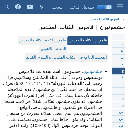
تسجيل الدخول
تسجيل
قاموس الكتاب المقدس
حشمونيون | قاموس الكتاب المقدس
ا
قاموس الكتاب المقدس
قاموس اعلام الكتاب المقدس
ب
المعجم اللاهوتي
ت
المحيط الجامع في الكتاب المقدس و الشرق القديم
ث
ج
حشمونيون
: حشمونيون اسم نجده عند فلافيوس
ح
يوسيفوس وهو يدلّ على عائلة المكابيّين وسلالتهم. فإذا
خ
رجعنا إلى "العاديات اليهوديّة" (11 :111؛ 12 :652) نعرف
د
أن سمعان جد متثيا لقِّب "ابن حشمون". هذه الملاحظة
ذ
خاطئة لأن متتيا يسمّى في مكان آخر (الحرب اليهوديّة)
ر
حشمون. قد يكون حشمون لقبًا بل شكلاً آخر لاسم سمعان
ز
في العبريّة هو شمعون أو هاشموناي. في الواقع،
س
الحشمونيون هم اسم أعطي لسلالة تحدرتّ من سمعان
المكابيّ، وقد يكون جدّها سمِّي حشمون. تضمّنت على
ش
التوالي يوحنا هرفانوس الأول (104-103)، وابنه الاكبر
ص