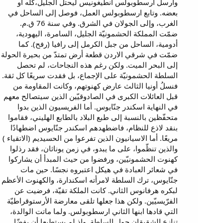
وأرسل ارسطوبولس انطيغونيس ليحتلّ الجليل،كلّه أو
بعضه. وتابع ارسطوبولس العمل، فوصل إلى الساحل في
الغرب، وإلى الجولان في الشرق. وفي سنة 76 ق.م.
ضمّت المملكة الحشمونيّة الجليل، السامرة، اليهودية،
أدومية، الساحل من جبل الكرمل إلى رافيا (رفح). كما
ضمّت في شرقي الاردن قطعة أرض تمتدّ من بحيرة الحولة
إلى البحر الميت. ولكن رغم هذه النجاحات، لم تحصل
السلطة الحشمونيّة على الإجماع، بل فقدت سريعًا كل ثقة.
فنسلُ أونيا الثالث عارض كهنوتهم، وكانت المقاومة من
قبل العائلات الكبرى في الصادوقيّين الذين سيتصالح معهم
في النهاية اسكندر جنّايوس. أما الفريسيون الذين بدوا
متحفّظين بالنسبة إلى طبع البلاد بالطابع الهليني، فقاموا
بنقد لاذع للنظام، فاضطهدهم اسكندر جنّايوس اضطهادًا
مريعًا. أما الاسيانيون الذين تفرعوا من الحسيديم (الاتقياء )
والذين تنظّموا، على ما يبدو، في زمن يوناثان، فقد رذلوا
كهنوت الحشمونيّين، ورفضوا من حيث المبدأ أن يشاركوا
في شعائر العبادة في هيكل اعتبروه نجسًا. حين مات
جنّايوس، ترك السلطة لامرأته اسكندارة، والكهنوت الأعظم
لبكره هرفانوس الثاني. كانت الملكة تقيّة، فرضيت عن
الفرّيسيّين. ولكن هذا جعلها تلقى معارضة الأرستوقراطيّة
التي قادها ابنها الثاني ارسطوبولس. ولما ماتت الوالدة،
تنازع الشقيقان حول السلطة. وإذ لم يستطيعا أن يفضّا