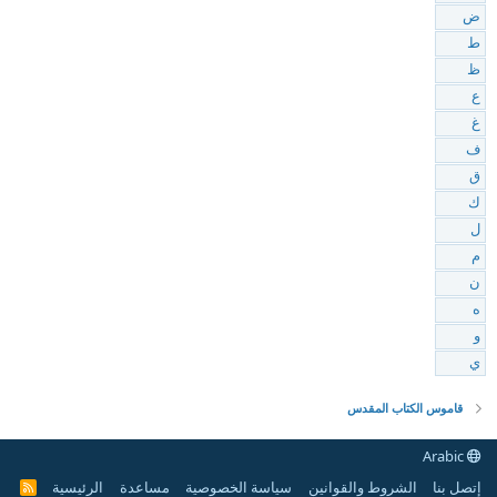
ض
ط
ظ
ع
غ
ف
ق
ك
ل
م
ن
ه
و
ي
قاموس الكتاب المقدس
Arabic
إتصل بنا
الشروط والقوانين
سياسة الخصوصية
مساعدة
الرئيسية
R