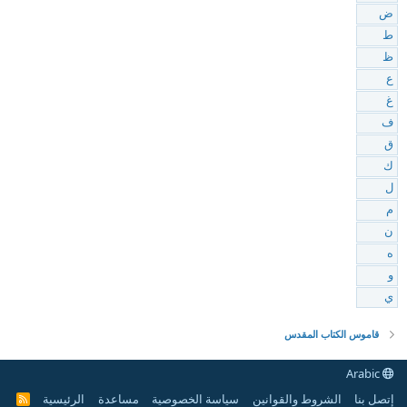
ض
ط
ظ
ع
غ
ف
ق
ك
ل
م
ن
ه
و
ي
قاموس الكتاب المقدس
Arabic
إتصل بنا
الشروط والقوانين
سياسة الخصوصية
مساعدة
الرئيسية
R