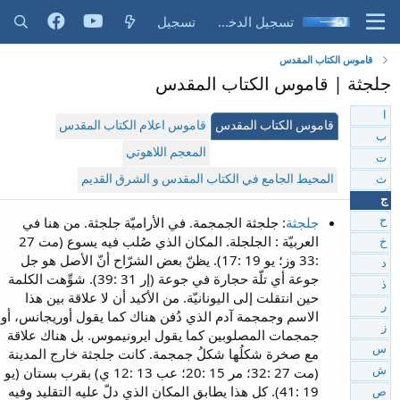
تسجيل الدخول
تسجيل
قاموس الكتاب المقدس
جلجثة | قاموس الكتاب المقدس
ا
قاموس الكتاب المقدس
قاموس اعلام الكتاب المقدس
ب
المعجم اللاهوتي
ت
المحيط الجامع في الكتاب المقدس و الشرق القديم
ث
ج
جلجثة
: جلجثة الجمجمة. في الأراميّة جلجثة. من هنا في
ح
العربيّة : الجلجلة. المكان الذي صُلب فيه يسوع (مت 27
خ
:33 وز؛ يو 19 :17). يظنّ بعض الشرّاح أنّ الأصل هو جل
د
جوعة أي تلّة حجارة في جوعة (إر 31 :39). شوِّهت الكلمة
ذ
حين انتقلت إلى اليونانيّة. من الأكيد أن لا علاقة بين هذا
ر
الاسم وجمجمة آدم الذي دُفن هناك كما يقول أوريجانس، أو
ز
جمجمات المصلوبين كما يقول ايرونيموس. بل هناك علاقة
س
مع صخرة شكلُها شكلُ جمجمة. كانت جلجثة خارج المدينة
(مت 27 :32؛ مر 15 :20؛ عب 13 :12 ي) بقرب بستان (يو
ش
19 :41). كل هذا يطابق المكان الذي دلّ عليه التقليد وفيه
ص