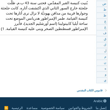
بُنيت كنيسة القبر المقدّس. فحتى سنة 43 ب.م. ظلّت
ض
جلجثة خارج السور الثاني الذي اكتشفت آثاره. كانت جلجثة
ط
وجوارها قريبة من مدافن يهوديّة لا نزال نرى أثارها تحت
ظ
كنيسة القيامة. طمر الإمبراطور هدريانس الموضع تحت
ع
ساحة أيليا كابيتولينا (اسم أورشليم الجديد)، فأبرز
غ
الإمبراطور قسطنطين الصخر وبنى عليه كنيسة القيامة. 1}
ف
ق
ك
ل
م
ن
ه
و
ي
قاموس الكتاب المقدس
Arabic
إتصل بنا
الشروط والقوانين
سياسة الخصوصية
مساعدة
الرئيسية
R