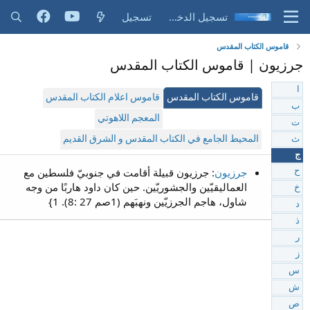
تسجيل الدخول
تسجيل
قاموس الكتاب المقدس
جرزيون | قاموس الكتاب المقدس
ا
قاموس الكتاب المقدس
قاموس اعلام الكتاب المقدس
ب
المعجم اللاهوتي
ت
المحيط الجامع في الكتاب المقدس و الشرق القديم
ث
ج
جرزيون
: جرزيون قبيلة أقامت في جنوبيّ فلسطين مع
ح
العماليقيّين والجشوريّين. حين كان داود هاربًا من وجه
خ
شاول، هاجم الجرزيّين ونهبَهم (1صم 27 :8). 1}
د
ذ
ر
ز
س
ش
ص