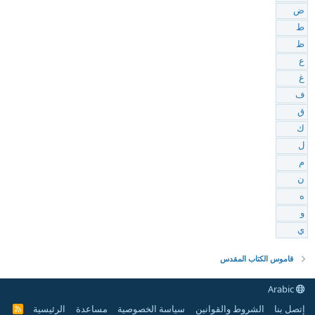
ض
ط
ظ
ع
غ
ف
ق
ك
ل
م
ن
ه
و
ي
قاموس الكتاب المقدس
Arabic
إتصل بنا
الشروط والقوانين
سياسة الخصوصية
مساعدة
الرئيسية
R