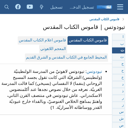
تسجيل الدخول
تسجيل
قاموس الكتاب المقدس
تيودوتس | قاموس الكتاب المقدس
ا
قاموس الكتاب المقدس
قاموس اعلام الكتاب المقدس
ب
المعجم اللاهوتي
ت
ث
المحيط الجامع في الكتاب المقدس و الشرق القديم
ج
تيودوتس
: تيودوتس لاهوتيّ من المدرسة الولنطينيّة
ح
(ولنطينس) الشرقيّة التي كانت تقول بجسد المسيح
خ
الروحاني (بنفما) لا النفساني (بسيخي) كما قالت المدرسة
د
الغربيّة. نعرفه من خلال نصوص نجدها عند أكلمنضوس
ذ
الاسكندراني. عاش تيودوتس في منتصف القرن الثاني،
ر
واهتمّ بمناهج الخلاص الغنوصيّ، وبالفداء خارج عبوديّة
ز
القدر ووساطاته الأسراريّة. 1}
س
ش
ص