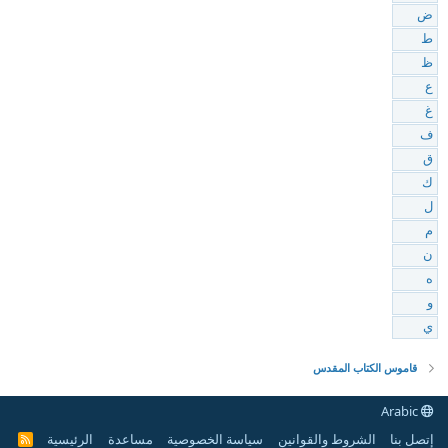
ض
ط
ظ
ع
غ
ف
ق
ك
ل
م
ن
ه
و
ي
قاموس الكتاب المقدس
Arabic
إتصل بنا
الشروط والقوانين
سياسة الخصوصية
مساعدة
الرئيسية
R