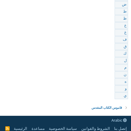
ض
ط
ظ
ع
غ
ف
ق
ك
ل
م
ن
ه
و
ي
قاموس الكتاب المقدس
Arabic
إتصل بنا
الشروط والقوانين
سياسة الخصوصية
مساعدة
الرئيسية
R