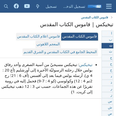
تسجيل الدخول
تسجيل
قاموس الكتاب المقدس
تيخيكس | قاموس الكتاب المقدس
ا
قاموس الكتاب المقدس
قاموس اعلام الكتاب المقدس
ب
المعجم اللاهوتي
ت
ث
المحيط الجامع في الكتاب المقدس و الشرق القديم
ج
تيخيكس
: تيخيكس مسيحيّ من آسية الصغرى وأحد رفاق
ح
بولس خلال رحلته الرسوليّة الأخيرة إلى أورشليم (أع 20 :
خ
4 ي). أرسله بولس فيما بعد إلى أفسس (أف 6 : 21؛ رج
د
2تم 4 : 12) وكولوسي (كو 4 : 7-9) فحمل إليه في رومة
ذ
تقريرًا عن هذه الجماعات. حسب تي 3 : 12 ذهب تيخيكس
ر
إلى كريت. 1}
ز
س
ش
ص