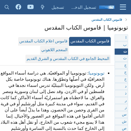
تسجيل الدخول
تسجيل
قاموس الكتاب المقدس
توبونوميا | قاموس الكتاب المقدس
ا
قاموس الكتاب المقدس
قاموس اعلام الكتاب المقدس
ب
المعجم اللاهوتي
ت
ث
المحيط الجامع في الكتاب المقدس و الشرق القديم
ج
توبونوميا
: توبونوميا أو المواقعيّة. هي دراسة أسماء المواقع
ح
الجغرافيّة في أصلّها وتطوّرها. هناك توبونوميا خاصة بكل
خ
أرض. ولكن التوبونوميا البيبليّة تدرس اسماء نجدها في
د
فلسطين أو في الاردن. وقد نصل إلى لبنان وسورية ومصر
ذ
والعراق. ما لاحظناه هو استمراريّة أسماء الأماكن كما كانت
ر
في القديم، سواء في مدينة كبيرة مثل أورشليم أو في قرية
ز
من القرى وحصن من الحصون. وهذا ما يدلّ أيضاً على أن
س
الناس أقاموا في هذه المواقع عبر العصور والأجيال. إنما
هذا لا يمنع مجيء شعوب من الخارج، أو نقل أهل هذه البلاد
ش
إلى الخارج كما حدث بالنسبة إلى السامرة وأورشليم
ص