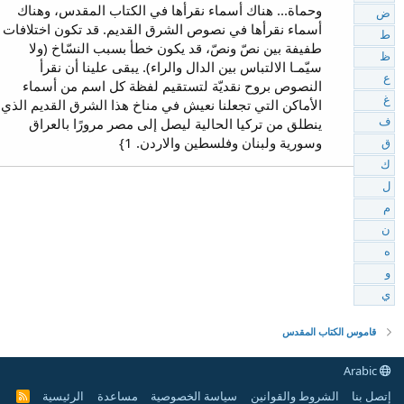
وحماة... هناك أسماء نقرأها في الكتاب المقدس، وهناك
ض
أسماء نقرأها في نصوص الشرق القديم. قد تكون اختلافات
ط
طفيفة بين نصّ ونصّ، قد يكون خطأ بسبب النسّاخ (ولا
ظ
سيّمـا الالتباس بين الدال والراء). يبقى علينا أن نقرأ
ع
النصوص بروح نقديّة لتستقيم لفظة كل اسم من أسماء
غ
الأماكن التي تجعلنا نعيش في مناخ هذا الشرق القديم الذي
ينطلق من تركيا الحالية ليصل إلى مصر مرورًا بالعراق
ف
وسورية ولبنان وفلسطين والاردن. 1}
ق
ك
ل
م
ن
ه
و
ي
قاموس الكتاب المقدس
Arabic
إتصل بنا
الشروط والقوانين
سياسة الخصوصية
مساعدة
الرئيسية
R