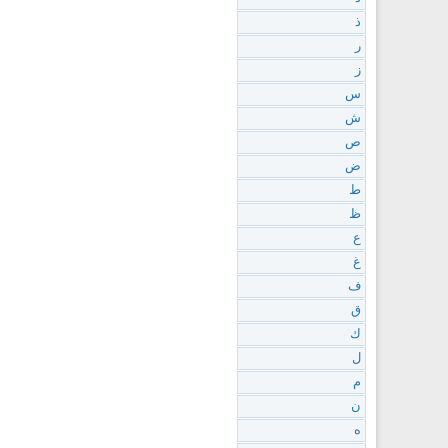
ذ
ر
ز
س
ش
ص
ض
ط
ظ
ع
غ
ف
ق
ك
ل
م
ن
ه