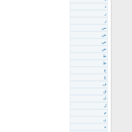
ذ
ر
ز
س
ش
ص
ض
ط
ظ
ع
غ
ف
ق
ك
ل
م
ن
ه