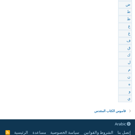
ض
ط
ظ
ع
غ
ف
ق
ك
ل
م
ن
ه
و
ي
قاموس الكتاب المقدس
Arabic
إتصل بنا
الشروط والقوانين
سياسة الخصوصية
مساعدة
الرئيسية
R