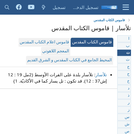
تسجيل الدخول
تسجيل
قاموس الكتاب المقدس
تلأسار | قاموس الكتاب المقدس
ا
قاموس الكتاب المقدس
قاموس اعلام الكتاب المقدس
ب
المعجم اللاهوتي
ت
ث
المحيط الجامع في الكتاب المقدس و الشرق القديم
ج
تلأسار
: تلأسار بلدة على الفرات الأوسط (2مل 19 : 12
ح
إش37 : 12). قد تكون : تل يسار كما في الأكاديّة. 1}
خ
د
ذ
ر
ز
س
ش
ص