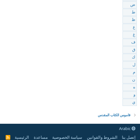
ض
ط
ظ
ع
غ
ف
ق
ك
ل
م
ن
ه
و
ي
قاموس الكتاب المقدس
Arabic
إتصل بنا
الشروط والقوانين
سياسة الخصوصية
مساعدة
الرئيسية
R