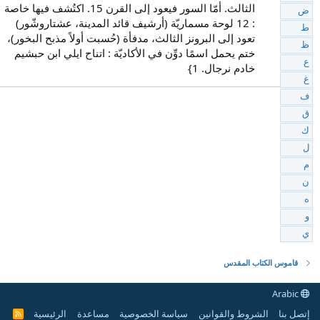
الثالث. أمّا السور فيعود إلى القرن 15. اكتُشف فيها خاصة
ض
: 12 لوحة مسماريّة (أرشيف قائد المدينة، عشتاروشّور)
ط
تعود إلى البرونز الثالث، مدفأة (حُسبت أولاً مذبح البخور)،
ظ
ختم يحمل اسمًا دوِّن في الأكاديّة : اتناح ايلي ابن حبشيم
ع
خادم نرجال. 1}
غ
ف
ق
ك
ل
م
ن
ه
و
ي
قاموس الكتاب المقدس
Arabic
إتصل بنا
الشروط والقوانين
سياسة الخصوصية
مساعدة
الرئيسية
R