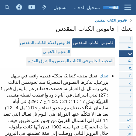
تسجيل الدخول
تسجيل
قاموس الكتاب المقدس
تعنك | قاموس الكتاب المقدس
ا
قاموس الكتاب المقدس
قاموس اعلام الكتاب المقدس
ب
المعجم اللاهوتي
ت
ث
المحيط الجامع في الكتاب المقدس و الشرق القديم
ج
تعنك
: تعنك مدينة كنعانيّة ملكيّة قديمة واقعة في سهل
ح
يزرعيل. تذكرها النصوص المصريّة منذ تحوتمس الثالث
خ
وفي رسائل تل العمارنة. خضعت فقط (رغم ما يقول قض 1
د
: 27) لبني اسرائيل في أيام داود وأعطيت لقبيلة منسى
ذ
الغربيّة (يش 17 : 11؛ 21 : 25؛ 1أخ 7 : 29). في أيام
ر
سليمان شكّلت تعنك مع مجدو قضاء واحدًا (1مل 4 : 12).
ز
بعد هذا لا تتكلّم عنها التوراة. هي اليوم تل تعناك التي تبعد
س
11 كلم إلى الشمال الغربيّ من جنين على طريق حيفا.
بدأت الحفريّات فيها سنة 1902 فبان أنّها كانت مأهولة
ش
خلال البرونز الثاني ووصلت إلى قمّة عظمتها في البرونز
ص