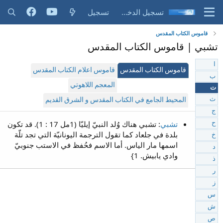
تسجيل الدخول
تسجيل
قاموس الكتاب المقدس
تشبي | قاموس الكتاب المقدس
ا
قاموس الكتاب المقدس
قاموس اعلام الكتاب المقدس
ب
المعجم اللاهوتي
ت
ث
المحيط الجامع في الكتاب المقدس و الشرق القديم
ج
تشبي
: تشبي هناك وُلد النبيّ إيليّا (1مل 17 : 1). قد تكون
ح
بلدة في جلعاد كما تقول الترجمة اليونانيّة التي تجد تلّة
خ
اسمها مار الياس. أما الاسم فحُفظ في الاستب جنوبيّ
د
وادي يابيش. 1}
ذ
ر
ز
س
ش
ص