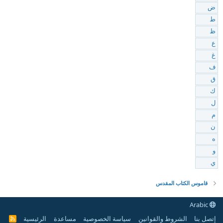
ض
ط
ظ
ع
غ
ف
ق
ك
ل
م
ن
ه
و
ي
قاموس الكتاب المقدس
Arabic
إتصل بنا
الشروط والقوانين
سياسة الخصوصية
مساعدة
الرئيسية
R