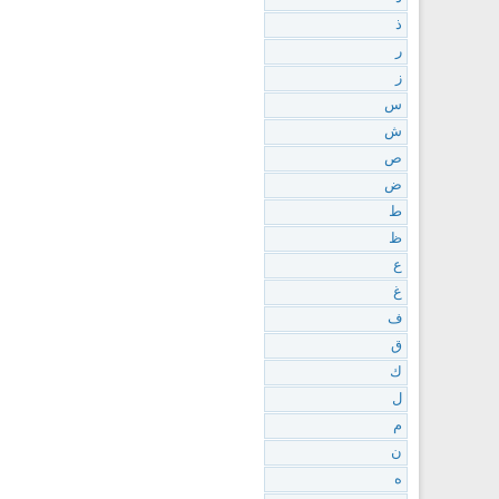
ذ
ر
ز
س
ش
ص
ض
ط
ظ
ع
غ
ف
ق
ك
ل
م
ن
ه