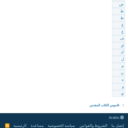
ض
ط
ظ
ع
غ
ف
ق
ك
ل
م
ن
ه
و
ي
قاموس الكتاب المقدس
Arabic
إتصل بنا
الشروط والقوانين
سياسة الخصوصية
مساعدة
الرئيسية
R