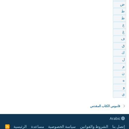
ض
ط
ظ
ع
غ
ف
ق
ك
ل
م
ن
ه
و
ي
قاموس الكتاب المقدس
Arabic
إتصل بنا
الشروط والقوانين
سياسة الخصوصية
مساعدة
الرئيسية
R