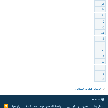
ض
ط
ظ
ع
غ
ف
ق
ك
ل
م
ن
ه
و
ي
قاموس الكتاب المقدس
Arabic
إتصل بنا
الشروط والقوانين
سياسة الخصوصية
مساعدة
الرئيسية
R