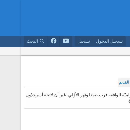
تسجيل الدخول
تسجيل
البحث
لقديم
ون ضمّها أسرحدّون إلى ممتلكاته سنة 677-676. قالوا إنها البراميّة الواقعة قرب صيدا ونهر الأوّلي. غير أن لائحة أسرحدّون