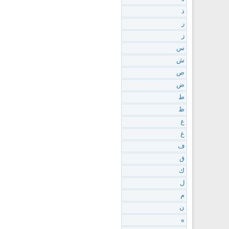
ذ
ر
ز
س
ش
ص
ض
ط
ظ
ع
غ
ف
ق
ك
ل
م
ن
ه