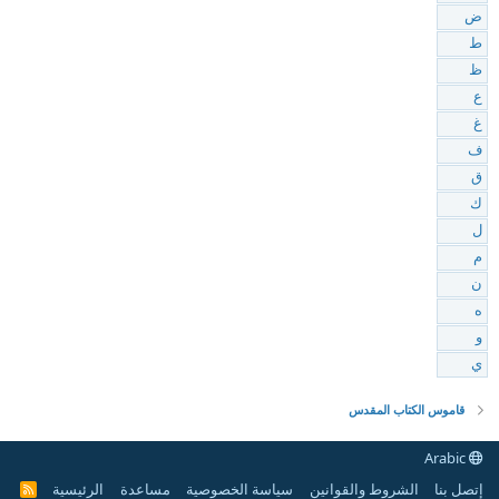
ض
ط
ظ
ع
غ
ف
ق
ك
ل
م
ن
ه
و
ي
قاموس الكتاب المقدس
Arabic
إتصل بنا
الشروط والقوانين
سياسة الخصوصية
مساعدة
الرئيسية
R