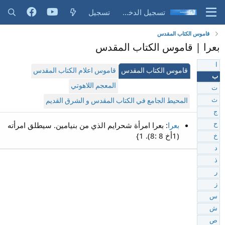
تسجيل الدخول
تسجيل
قاموس الكتاب المقدس
بعرا | قاموس الكتاب المقدس
ا
قاموس الكتاب المقدس
قاموس اعلام الكتاب المقدس
ب
المعجم اللاهوتي
ت
ث
المحيط الجامع في الكتاب المقدس و الشرق القديم
ج
بعرا
: بعرا امرأة شحرايم الذي من بنيامين. سيطلق امرأته
ح
(1أخ 8 :8). 1}
خ
د
ذ
ر
ز
س
ش
ص