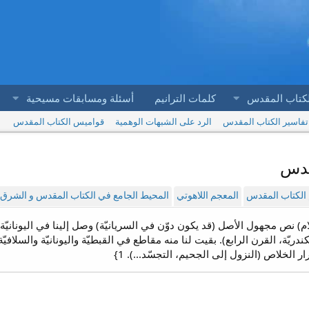
لكتاب المقدس
كلمات الترانيم
أسئلة ومسابقات مسيحية
تفاسير الكتاب المقدس
الرد على الشبهات الوهمية
قواميس الكتاب المقدس
قدس
الكتاب المقدس
المعجم اللاهوتي
المحيط الجامع في الكتاب المقدس و الشرق ا
ام) نص مجهول الأصل (قد يكون دوّن في السريانيّة) وصل إلينا في اليونانيّة 
ندريّة، القرن الرابع). بقيت لنا منه مقاطع في القبطيّة واليونانيّة والسلافي
 الخلاص (النزول إلى الجحيم، التجسّد...). 1}