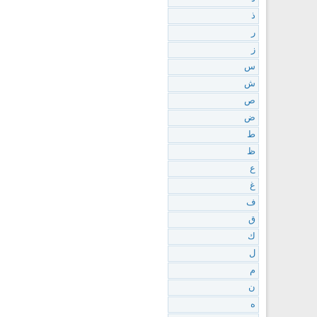
ذ
ر
ز
س
ش
ص
ض
ط
ظ
ع
غ
ف
ق
ك
ل
م
ن
ه