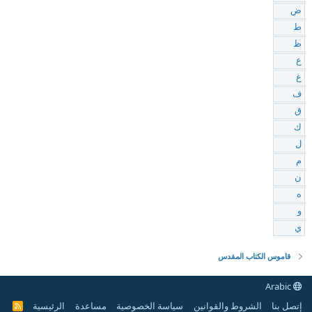
ض
ط
ظ
ع
غ
ف
ق
ك
ل
م
ن
ه
و
ي
قاموس الكتاب المقدس
Arabic
إتصل بنا
الشروط والقوانين
سياسة الخصوصية
مساعدة
الرئيسية
R