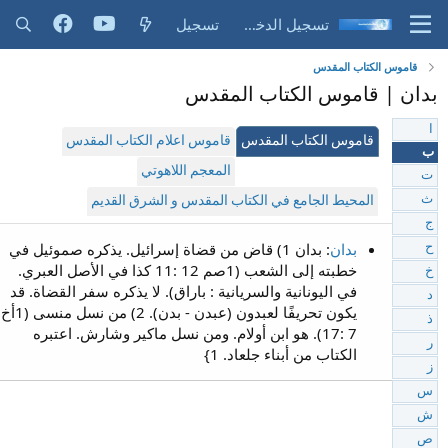
تسجيل الدخول
تسجيل
قاموس الكتاب المقدس
بدان | قاموس الكتاب المقدس
ا
قاموس الكتاب المقدس
قاموس اعلام الكتاب المقدس
ب
المعجم اللاهوتي
ت
ث
المحيط الجامع في الكتاب المقدس و الشرق القديم
ج
بدان
: بدان 1) قاض من قضاة إسرائيل. يذكره صموئيل في
ح
خطبته إلى الشعب (1صم 12 :11 كذا في الأصل العبري.
خ
في اليونانية والسريانية : باراق). لا يذكره سفر القضاة. قد
د
يكون تحريفًا لعبدون (عبدن - بدن). 2) من نسل منسى (1أخ
ذ
7 :17). هو ابن أولام. ومن نسل ماكير وشارش. اعتبره
ر
الكتاب من أبناء جلعاد. 1}
ز
س
ش
ص