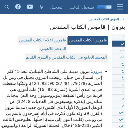
تسجيل الدخول
تسجيل
قاموس الكتاب المقدس
بترون | قاموس الكتاب المقدس
ا
قاموس الكتاب المقدس
قاموس اعلام الكتاب المقدس
ب
المعجم اللاهوتي
ت
ث
المحيط الجامع في الكتاب المقدس و الشرق القديم
ج
بترون
: بترون مدينة على الشاطئ اللبنانيّ. تبعد 15 كلم
ح
إلى الشمال من جبيل. ارتبطت البترون بجبيل في زمن تل
خ
العمارنة (78؛ 79؛ 81؛ 87؛ 90؛ 93؛ 124). ولكنّها سقطت
د
في يد عبدي أشيرتا (عمارنة 88 : 16) ملك أمورو. هي
ذ
قريبة من رأس الشقعة (تيوبروسوبون وجه الله). يتحدّث
ر
مناندرس (يذكره يوسيفوس في العاديات 8 :324) عن
ز
اتوبعل الصوريّ الأول الذي أسّس (من جديد) مدينة بترون
س
(القرن 9)، وقد تكون ذُكرت في أيام اسرحدون باسم بي
تي رو مي (قلبت النون إلى ميم). احتلّها أنطيوخس الثالث
ش
الكبير (223-186) خلال الحملة السوريّة الرابعة (بوليبيوس،
ص