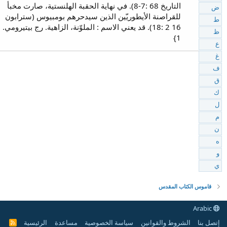
التاريخ 68 :7-8). في نهاية الحقبة الهلنستية، صارت مخبأ
ض
للقراصنة الأيطوريّين الذين سيدحرهم بومبيوس (سترابون
ط
16 2 :18). قد يعني الاسم : الملوّنة، الزاهية. رج بيتيرومي.
ظ
1}
ع
غ
ف
ق
ك
ل
م
ن
ه
و
ي
قاموس الكتاب المقدس
Arabic
إتصل بنا
الشروط والقوانين
سياسة الخصوصية
مساعدة
الرئيسية
R