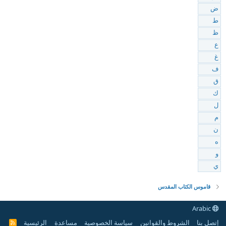
ض
ط
ظ
ع
غ
ف
ق
ك
ل
م
ن
ه
و
ي
قاموس الكتاب المقدس
Arabic
إتصل بنا
الشروط والقوانين
سياسة الخصوصية
مساعدة
الرئيسية
R