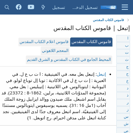
تسجيل الدخول
تسجيل
قاموس الكتاب المقدس
إتبعل | قاموس الكتاب المقدس
ا
قاموس الكتاب المقدس
قاموس اعلام الكتاب المقدس
ب
المعجم اللاهوتي
ت
المحيط الجامع في الكتاب المقدس و الشرق القديم
ث
ج
إتبعل
: إتبعل بعل معه. في الفينيقية : ا ت ب ع ل. في
ح
العبرية : إ ت ب ع ل في الاكادية : توبا إل توباع لولو. في
خ
اليونانية : ايتوبالوس. في اللاتينية : إتيبليس : بعل معي.
د
(مجموعة المدوّنات اللاتينية، برلين، 1862-8 : 23372). قد
ذ
يقابل اسم اشبعل. ملك صيدون ووالد ايزابيل زوجة الملك
ر
آخاب (1مل 16 :31). يسميه يوسيفوس ايتوبالوس مستندًا
ز
إلى الفينيقيّة. اسم اتبعل معروف جدًا لدى الفينيقيين. نجد
كتابة اتبعل على مدفن احيرام. رج اتوبعل. 1}
س
ش
ص