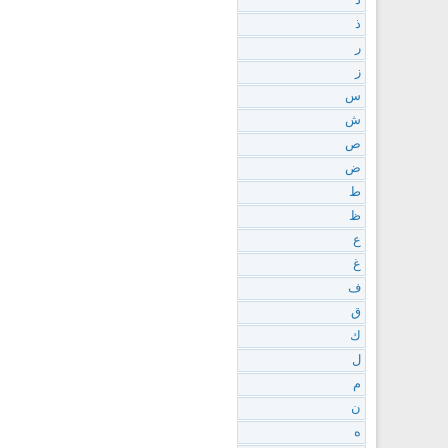
د
ذ
ر
ز
س
ش
ص
ض
ط
ظ
ع
غ
ف
ق
ك
ل
م
ن
ه