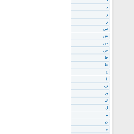
د
ذ
ر
ز
س
ش
ص
ض
ط
ظ
ع
غ
ف
ق
ك
ل
م
ن
ه