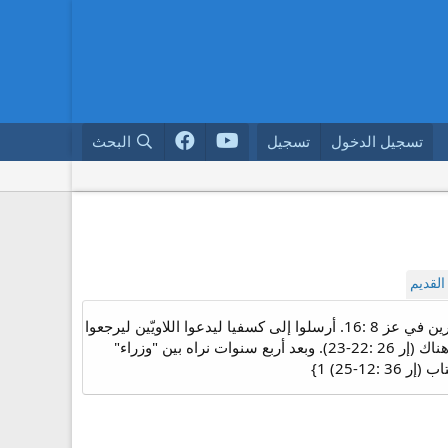
تسجيل الدخول
تسجيل
البحث
لقديم
: ألناثان الله أعطى. 1) والد نحشتا أم يوياقيم ملك يهوذا (2مل 24 : 8). 2) اسم ثلاثة أشخاص مذكورين في عز 8 :16. أرسلوا إلى كسفيا ليدعوا اللاويّين ليرجعوا
إلى أورشليم مع عزرا. 3) ابن عكبور. أعاد من مصر بأمر الملك يوياقيم النبيّ أدريّا الذي كان قد هرب إلى هناك (إر 26 :22-23). وبعد أربع سنوات نراه بين "وزراء"
-25) 1}