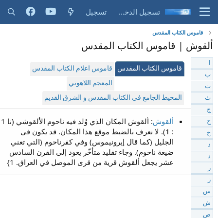
تسجيل الدخول
تسجيل
قاموس الكتاب المقدس
ألقوش | قاموس الكتاب المقدس
ا
قاموس الكتاب المقدس
قاموس اعلام الكتاب المقدس
ب
المعجم اللاهوتي
ت
المحيط الجامع في الكتاب المقدس و الشرق القديم
ث
ج
ألقوش
: ألقوش المكان الذي وُلد فيه ناحوم الألقوشي (نا 1
ح
: 1). لا نعرف بالضبط موقع هذا المكان. قد يكون في
خ
الجليل (كما قال إيرونيموس) وفي كفرناحوم (التي تعني
د
ضيعة ناحوم). وجاء تقليد متأخّر يعود إلى القرن السادس
ذ
عشر يجعل ألقوش قرية من قرى الموصل في العراق. 1}
ر
ز
س
ش
ص