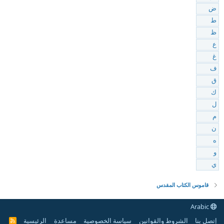
ض
ط
ظ
ع
غ
ف
ق
ك
ل
م
ن
ه
و
ي
قاموس الكتاب المقدس
Arabic
إتصل بنا
الشروط والقوانين
سياسة الخصوصية
مساعدة
الرئيسية
R