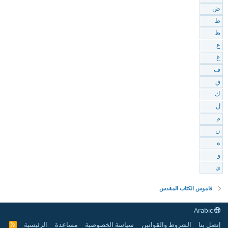
ض
ط
ظ
ع
غ
ف
ق
ك
ل
م
ن
ه
و
ي
قاموس الكتاب المقدس
Arabic
إتصل بنا
الشروط والقوانين
سياسة الخصوصية
مساعدة
الرئيسية
R