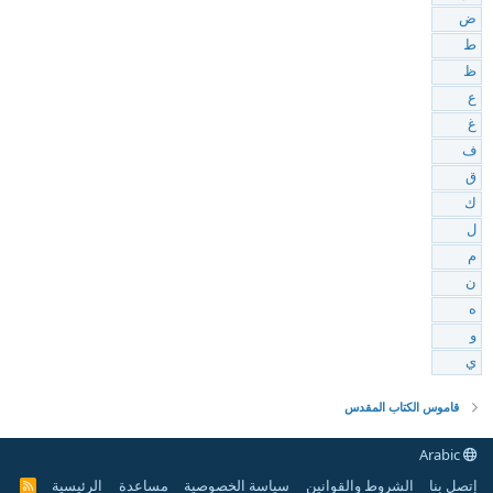
ض
ط
ظ
ع
غ
ف
ق
ك
ل
م
ن
ه
و
ي
قاموس الكتاب المقدس
Arabic
إتصل بنا
الشروط والقوانين
سياسة الخصوصية
مساعدة
الرئيسية
R