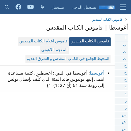
تسجيل الدخول
تسجيل
قاموس الكتاب المقدس
أغوسطا | قاموس الكتاب المقدس
ا
قاموس الكتاب المقدس
قاموس اعلام الكتاب المقدس
ب
المعجم اللاهوتي
ت
المحيط الجامع في الكتاب المقدس و الشرق القديم
ث
ج
أغوسطا
: أغوسطا في النص : أغسطس. كتيبة مساعدة
ح
انتمى إليها يوليوس قائد المئة الذي كلّف بإيصال بولس
خ
إلى رومة سنة 61 (أع 27 :1). 1}
د
ذ
ر
ز
س
ش
ص