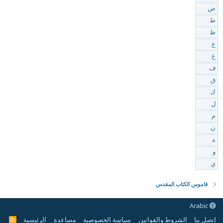
ض
ط
ظ
ع
غ
ف
ق
ك
ل
م
ن
ه
و
ي
قاموس الكتاب المقدس
Arabic
إتصل بنا
الشروط والقوانين
سياسة الخصوصية
مساعدة
الرئيسية
R