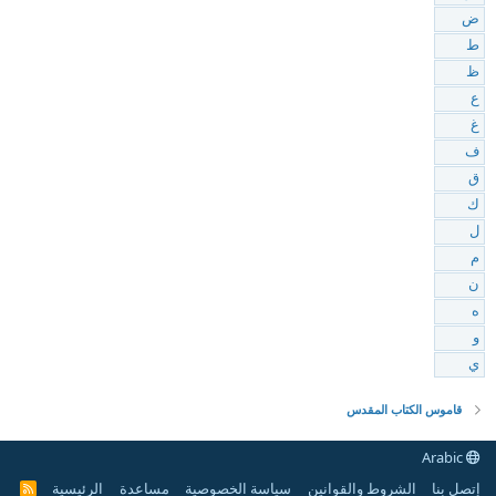
ض
ط
ظ
ع
غ
ف
ق
ك
ل
م
ن
ه
و
ي
قاموس الكتاب المقدس
Arabic
إتصل بنا
الشروط والقوانين
سياسة الخصوصية
مساعدة
الرئيسية
R