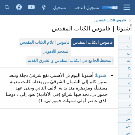
تسجيل الدخول
تسجيل
قاموس الكتاب المقدس
أشنونا | قاموس الكتاب المقدس
ا
قاموس الكتاب المقدس
قاموس اعلام الكتاب المقدس
ب
المعجم اللاهوتي
ت
المحيط الجامع في الكتاب المقدس و الشرق القديم
ث
ج
أشنونا
: أشنونا اليوم تل الأسمر. تقع شرقيّ دجلة وتبعد
ح
ستين كلم إلى الشمال الشرقيّ من بغداد. كانت مدينة
خ
مستقلّة ومزدهرة منذ بداية الألف الثاني وحتى عهد
د
حمورابي. نجد فيها شرائع (في الأكادية) تعود إلى دادوشا
ذ
الذي عاصر أولى سنوات حمورابي. 1}
ر
ز
س
ش
ص