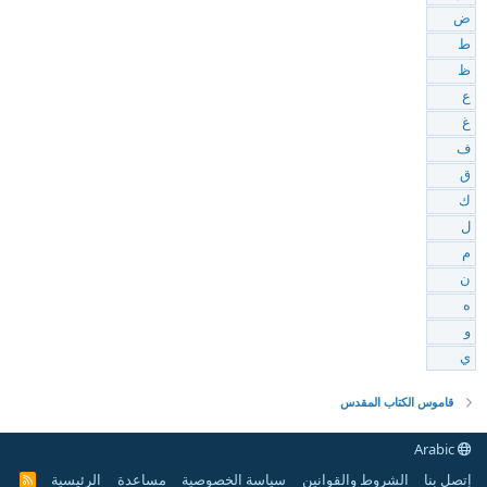
ض
ط
ظ
ع
غ
ف
ق
ك
ل
م
ن
ه
و
ي
قاموس الكتاب المقدس
Arabic
إتصل بنا
الشروط والقوانين
سياسة الخصوصية
مساعدة
الرئيسية
R