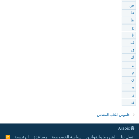
ض
ط
ظ
ع
غ
ف
ق
ك
ل
م
ن
ه
و
ي
قاموس الكتاب المقدس
Arabic
إتصل بنا
الشروط والقوانين
سياسة الخصوصية
مساعدة
الرئيسية
R