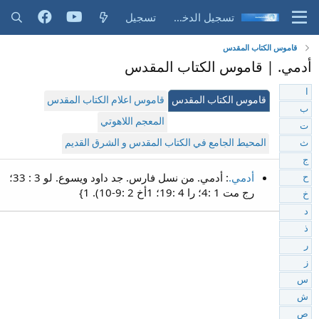
تسجيل الدخول
تسجيل
قاموس الكتاب المقدس
أدمي. | قاموس الكتاب المقدس
ا
قاموس الكتاب المقدس
قاموس اعلام الكتاب المقدس
ب
المعجم اللاهوتي
ت
المحيط الجامع في الكتاب المقدس و الشرق القديم
ث
ج
أدمي.
: أدمي. من نسل فارس. جد داود ويسوع. لو 3 : 33؛
ح
رج مت 1 :4؛ را 4 :19؛ 1أخ 2 :9-10). 1}
خ
د
ذ
ر
ز
س
ش
ص