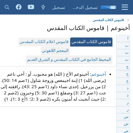
تسجيل الدخول
تسجيل
قاموس الكتاب المقدس
أخينوعم | قاموس الكتاب المقدس
ا
قاموس الكتاب المقدس
قاموس اعلام الكتاب المقدس
ب
المعجم اللاهوتي
ت
المحيط الجامع في الكتاب المقدس و الشرق القديم
ث
ج
أخينوعم
: أخينوعم الأخ ( الله) هو محبوب. أو : أخي ناعم
ح
(برضى الله) 1) إبنة اخيمعص وزوجة شاول (1صم 14 :50).
خ
2) من يزرعيل. إحدى نساء داود (1صم 25 :43). رافقته إلى
د
جت (1صم 27 :3) وصقلغ (1صم 30 :5) وحبرون (2صم 2
ذ
:2) حيث أنجبت له أمنون بكره (2صم 3 :2؛ 1أخ 3 :1). 1}
ر
ز
س
ش
ص