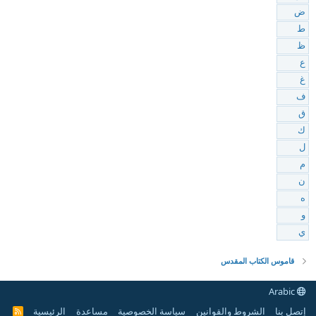
ض
ط
ظ
ع
غ
ف
ق
ك
ل
م
ن
ه
و
ي
قاموس الكتاب المقدس
Arabic
إتصل بنا
الشروط والقوانين
سياسة الخصوصية
مساعدة
الرئيسية
R