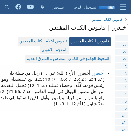
تسجيل الدخول
تسجيل
قاموس الكتاب المقدس
أخيعزر | قاموس الكتاب المقدس
ا
قاموس الكتاب المقدس
قاموس اعلام الكتاب المقدس
ب
المعجم اللاهوتي
ت
المحيط الجامع في الكتاب المقدس و الشرق القديم
ث
ج
أخيعزر
: أخيعزر : الأخ ( الله) عون. 1) رجل من قبيلة دان
ح
(عد 1 :12؛ 2 :25؛ 7 :66، 71؛ 10 :25). ابن عميشداي وهو
خ
رئيس قومه. كُلّف بإحصاء قبيلته (عد 1 :12) فحمل التقدمة
د
من أجل تدشين الهيكل في اليوم العاشر (عد 7 :66-71). 2)
ذ
رامٍ بالقوس. من قبيلة بنيامين، وأول الذين انضمّوا إلى داود
ر
ضدّ شاول (1أخ 12 :1-3). 1}
ز
س
ش
ص