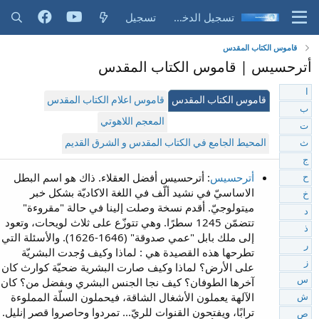
تسجيل الدخول
تسجيل
قاموس الكتاب المقدس
أترحسيس | قاموس الكتاب المقدس
ا
قاموس الكتاب المقدس
قاموس اعلام الكتاب المقدس
ب
المعجم اللاهوتي
ت
المحيط الجامع في الكتاب المقدس و الشرق القديم
ث
ج
أترحسيس
: أترحسيس أفضل العقلاء. ذاك هو اسم البطل
ح
الاساسيّ في نشيد ألّف في اللغة الاكاديّة بشكل خبر
خ
ميتولوجيّ. أقدم نسخة وصلت إلينا في حالة "مقروءة"
د
تتضمّن 1245 سطرًا. وهي تتوزّع على ثلاث لويحات، وتعود
ذ
إلى ملك بابل "عمي صدوقة" (1646-1626). والأسئلة التي
ر
تطرحها هذه القصيدة هي : لماذا وكيف وُجدت البشريّة
ز
على الأرض؟ لماذا وكيف صارت البشرية ضحيّة كوارث كان
آخرها الطوفان؟ كيف نجا الجنس البشري وبفضل من؟ كان
س
الآلهة يعملون الأشغال الشاقة، فيحملون السلّة المملوءة
ش
ترابًا، ويفتحون القنوات للريّ... تمردوا وحاصروا قصر إنليل.
ص