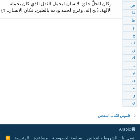
وكان الحلُّ خلقَ الانسان ليحمل الثقل الذي كان يحمله
ض
الآلهة. ذُبح إله، ومُزج لحمه ودمه بالطين، فكان الانسان. 1}
ط
ظ
ع
غ
ف
ق
ك
ل
م
ن
ه
و
ي
قاموس الكتاب المقدس
Arabic
إتصل بنا
الشروط والقوانين
سياسة الخصوصية
مساعدة
الرئيسية
R