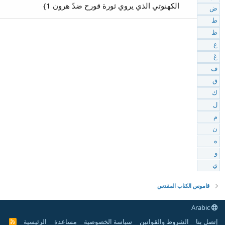
الكهنوتي الذي يروي ثورة قورح ضدّ هرون 1}
ض
ط
ظ
ع
غ
ف
ق
ك
ل
م
ن
ه
و
ي
قاموس الكتاب المقدس
Arabic
إتصل بنا
الشروط والقوانين
سياسة الخصوصية
مساعدة
الرئيسية
R