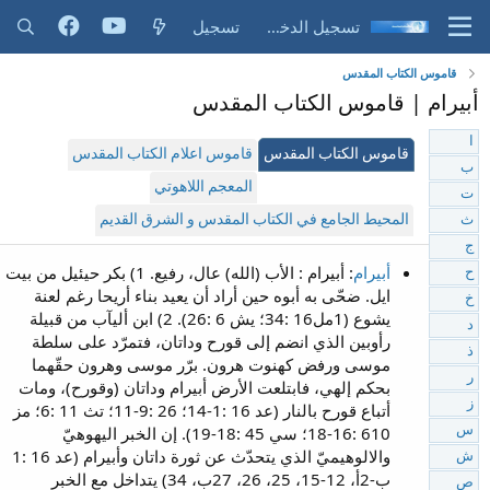
تسجيل الدخول
تسجيل
قاموس الكتاب المقدس
أبيرام | قاموس الكتاب المقدس
ا
قاموس الكتاب المقدس
قاموس اعلام الكتاب المقدس
ب
المعجم اللاهوتي
ت
المحيط الجامع في الكتاب المقدس و الشرق القديم
ث
ج
أبيرام
: أبيرام : الأب (الله) عال، رفيع. 1) بكر حيئيل من بيت
ح
ايل. ضحّى به أبوه حين أراد أن يعيد بناء أريحا رغم لعنة
خ
يشوع (1مل16 :34؛ يش 6 :26). 2) ابن أليآب من قبيلة
د
رأوبين الذي انضم إلى قورح وداتان، فتمرّد على سلطة
ذ
موسى ورفض كهنوت هرون. برّر موسى وهرون حقّهما
ر
بحكم إلهي، فابتلعت الأرض أبيرام وداتان (وقورح)، ومات
ز
أتباع قورح بالنار (عد 16 :1-14؛ 26 :9-11؛ تث 11 :6؛ مز
610 :16-18؛ سي 45 :18-19). إن الخبر اليهوهيّ
س
والالوهيميّ الذي يتحدّث عن ثورة داتان وأبيرام (عد 16 :1
ش
ب-2أ، 12-15، 25، 26، 27ب، 34) يتداخل مع الخبر
ص