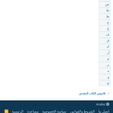
ض
ط
ظ
ع
غ
ف
ق
ك
ل
م
ن
ه
و
ي
قاموس الكتاب المقدس
Arabic
إتصل بنا
الشروط والقوانين
سياسة الخصوصية
مساعدة
الرئيسية
R