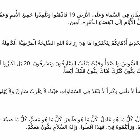
َّ الأَيَّامِ إِلَى انْقِضَاءِ الدَّهْرِ». آمِينَ.
19 «لاَ تَكْنِزُوا لَكُمْ كُنُوزاً عَلَى 
جَلِيلٌ، كُلُّ مَا هُوَ عَادِلٌ، كُلُّ مَا هُوَ طَاهِرٌ، كُلُّ مَا هُوَ مُسِرٌّ، كُلُّ مَا صِيت