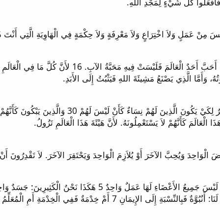
15 لاَ تُحِبُّوا الْعَالَمَ وَلاَ الأَشْيَاءَ الَّتِي فِي الْعَالَمِ. إِ
29 فَأَقُولُ هَذَا أَيُّهَا الإِخْوَةُ: الْوَقْتُ مُنْذُ الآنَ مُقَصَّرٌ