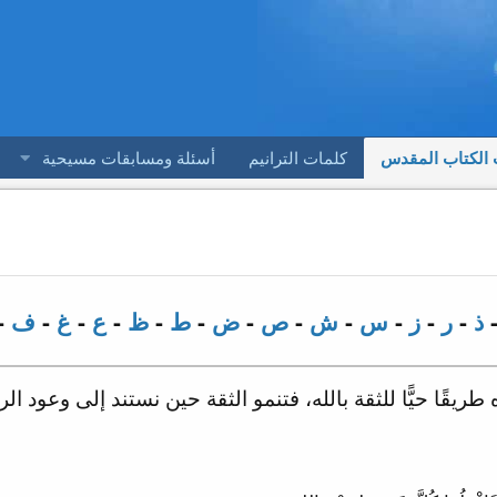
 الكتاب المقدس
كلمات الترانيم
أسئلة ومسابقات مسيحية
ذ
-
ر
-
ز
-
س
-
ش
-
ص
-
ض
-
ط
-
ظ
-
ع
-
غ
-
ف
-
يقًا حيًّا للثقة بالله، فتنمو الثقة حين نستند إلى وعود ا