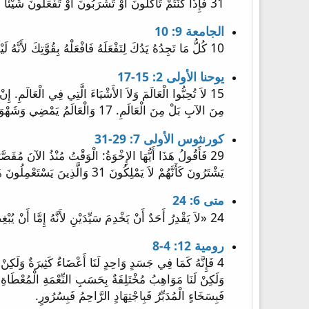
31 فَإِذَا كُنْتُمْ تَأْكُلُونَ أَوْ تَشْرَبُونَ أَوْ تَفْعَلُونَ شَيْئاً فَافْعَلُوا كُلَّ شَيْءٍ لِمَجْدِ اللهِ.
الجامعة 9: 10
10 كُلُّ مَا تَجِدُهُ يَدُكَ لِتَفْعَلَهُ فَافْعَلْهُ بِقُوَّتِكَ لأَنَّهُ لَيْسَ مِنْ عَمَلٍ وَلاَ اخْتِرَاعٍ وَلاَ مَعْرِفَةٍ وَلاَ حِكْمَةٍ فِي الْهَاوِيَةِ الَّتِي أَنْتَ ذَاهِبٌ إِلَيْهَا.
يوحنا الأولى 2: 15-17
مِنَ الآبِ بَلْ مِنَ الْعَالَمِ. 17 وَالْعَالَمُ يَمْضِي وَشَهْوَتُهُ، وَأَمَّا الَّذِي يَصْنَعُ مَشِيئَةَ اللهِ فَيَثْبُتُ إِلَى الأَبَدِ.
كورنثوس الأولى 7: 29-31
يَشْتَرُونَ كَأَنَّهُمْ لاَ يَمْلِكُونَ 31 وَالَّذِينَ يَسْتَعْمِلُونَ هَذَا الْعَالَمَ كَأَنَّهُمْ لاَ يَسْتَعْمِلُونَهُ. لأَنَّ هَيْئَةَ هَذَا الْعَالَمِ تَزُولُ.
متى 6: 24
24 «لاَ يَقْدِرُ أَحَدٌ أَنْ يَخْدِمَ سَيِّدَيْنِ لأَنَّهُ إِمَّا أَنْ يُبْغِضَ الْوَاحِدَ وَيُحِبَّ الآخَرَ أَوْ يُلاَزِمَ الْوَاحِدَ وَيَحْتَقِرَ الآخَرَ. لاَ تَقْدِرُونَ أَنْ تَخْدِمُوا اللَّهَ وَالْمَالَ.
رومية 12: 4-8
فَبِسَخَاءٍ الْمُدَبِّرُ فَبِاجْتِهَادٍ الرَّاحِمُ فَبِسُرُورٍ.