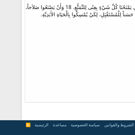
17 أَوْصِ الأَغْنِيَاءَ فِي الدَّهْرِ الْحَاضِرِ أَنْ لاَ يَسْتَكْبِرُوا، وَلاَ يُلْقُوا رَجَاءَهُمْ عَلَى غَيْرِ يَقِينِيَّةِ الْغِنَى، بَلْ عَلَى اللهِ الْحَيِّ الَّذِي يَمْنَحُنَا كُلَّ شَيْءٍ بِغِنًى لِلتَّمَتُّعِ. 18 وَأَنْ يَصْنَعُوا صَلاَحاً،
الشروط والقوانين
سياسة الخصوصية
مساعدة
الرئيسية
R
S
S