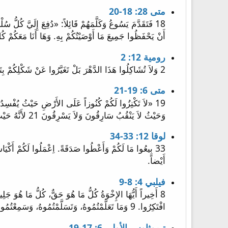
متى 28: 18-20
أَنْ يَحْفَظُوا جَمِيعَ مَا أَوْصَيْتُكُمْ بِهِ. وَهَا أَنَا مَعَكُمْ كُل
رومية 12: 2
2 وَلاَ تُشَاكِلُوا هَذَا الدَّهْرَ بَلْ تَغَيَّرُوا عَنْ شَكْلِكُمْ بِتَجْدِيدِ أَذْهَانِكُمْ لِتَخْتَبِرُوا مَا هِيَ إِرَادَةُ اللهِ الصَّالِحَةُ الْمَرْضِيَّةُ الْكَامِلَةُ.
متى 6: 19-21
وَحَيْثُ لاَ يَنْقُبُ سَارِقُونَ وَلاَ يَسْرِقُونَ 21 لأَنَّهُ حَيْثُ يَكُونُ كَنْزُكَ هُنَاكَ يَكُونُ قَلْبُكَ أَيْضاً.
لوقا 12: 33-34
أَيْضاً.
فيلبي 4: 8-9
8 أَخِيراً أَيُّهَا الإِخْوَةُ كُلُّ مَا هُوَ حَقٌّ، كُلُّ مَا هُوَ 
افْتَكِرُوا. 9 وَمَا تَعَلَّمْتُمُوهُ، وَتَسَلَّمْتُمُوهُ، وَسَمِعْتُمُوهُ، وَرَأَيْتُمُوهُ فِيَّ، فَهَذَا افْعَلُوا، وَإِلَهُ السَّلاَمِ يَكُونُ مَعَكُمْ.
تيموثاوس الأولى 6: 17-19