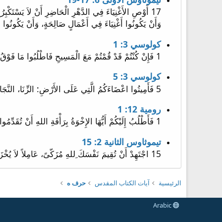
وَأَنْ يَكُونُوا أَغْنِيَاءَ فِي أَعْمَالٍ صَالِحَةٍ، وَأَنْ يَكُونُوا أَسْخِيَاءَ فِي الْعَطَاءِ كُرَمَاءَ فِي التَّوْزِيعِ، 19 مُدّ
كولوسي 3: 1
1 فَإِنْ كُنْتُمْ قَدْ قُمْتُمْ مَعَ الْمَسِيحِ فَاطْلُبُوا مَا فَوْقُ، حَيْثُ الْمَسِيحُ جَالِسٌ عَنْ يَمِينِ اللهِ.
كولوسي 3: 5
5 فَأَمِيتُوا اعْضَاءَكُمُ الَّتِي عَلَى الأَرْضِ: الزِّنَا، النَّجَاسَةَ، الْهَوَى، الشَّهْوَةَ الرَّدِيَّةَ، الطَّمَعَ الَّذِي هُوَ عِبَادَةُ الأَوْثَانِ،
رومية 12: 1
1 فَأَطْلُبُ إِلَيْكُمْ أَيُّهَا الإِخْوَةُ بِرَأْفَةِ اللهِ أَنْ تُقَدِّمُوا أَجْسَادَكُمْ ذَبِيحَةً حَيَّةً مُقَدَّسَةً مَرْضِيَّةً عِنْدَ اللهِ عِبَادَتَكُمُ الْعَقْلِيَّةَ.
تيموثاوس الثانية 2: 15
15 اجْتَهِدْ أَنْ تُقِيمَ نَفْسَكَ ِللهِ مُزَكّىً، عَامِلاً لاَ يُخْزَى، مُفَصِّلاً كَلِمَةَ الْحَقِّ بِالاِسْتِقَامَةِ.
الرئيسية
آيات الكتاب المقدس
حرف ه
Arabic