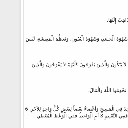
نْ أَحَبَّ أَحَدٌ الْعَالَمَ فَلَيْسَتْ فِيهِ مَحَبَّةُ الآبِ. 16 لأَنَّ كُلَّ مَا فِي الْعَالَمِ شَهْوَةَ الْجَسَدِ، وَشَهْوَةَ الْعُيُونِ، وَتَعَظُّمَ الْمَعِيشَةِ، لَيْسَ
 لِكَيْ يَكُونَ الَّذِينَ لَهُمْ نِسَاءٌ كَأَنْ لَيْسَ لَهُمْ 30 وَالَّذِينَ يَبْكُونَ كَأَنَّهُمْ لاَ يَبْكُونَ وَالَّذِينَ يَفْرَحُونَ كَأَنَّهُمْ لاَ يَفْرَحُونَ وَالَّذِينَ
4 فَإِنَّهُ كَمَا فِي جَسَدٍ وَاحِدٍ لَنَا أَعْضَاءٌ كَثِيرَةٌ وَلَكِنْ لَيْسَ جَمِيعُ الأَعْضَاءِ لَهَا عَمَلٌ وَاحِدٌ 5 هَكَذَا نَحْنُ الْكَثِيرِينَ: جَسَدٌ وَاحِدٌ فِي الْمَسِيحِ وَأَعْضَاءٌ بَعْضاً لِبَعْضٍ كُلُّ وَاحِدٍ لِلآخَرِ. 6
وَلَكِنْ لَنَا مَوَاهِبُ مُخْتَلِفَةٌ بِحَسَبِ النِّعْمَةِ الْمُعْطَاةِ لَنَا: أَنُبُوَّةٌ فَبِالنِّسْبَةِ إِلَى الإِيمَانِ 7 أَمْ خِدْمَةٌ فَفِي الْخِدْمَةِ أَمِ الْمُعَلِّمُ فَفِي التَّعْلِيمِ 8 أَمِ الْوَاعِظُ فَفِي الْوَعْظِ الْمُعْطِي