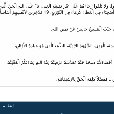
َخِرِينَ لأَنْفُسِهِمْ أَسَاساً حَسَناً لِلْمُسْتَقْبَِلِ، لِكَيْ يُمْسِكُوا بِالْحَيَاةِ الأَبَدِيَّةِ.
إتصل بنا
®