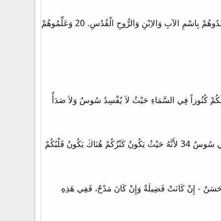
18 فَتَقَدَّمَ يَسُوعُ وَكَلَّمَهُمْ قَائِلاً: «دُفِعَ إِلَيَّ كُلُّ سُلْطَانٍ فِي السَّمَاءِ وَعَلَى الأَرْضِ 19 فَاذْهَبُوا وَتَلْمِذُوا جَمِيعَ الأُمَمِ وَعَمِّدُوهُمْ بِاسْمِ الآبِ وَالاِبْنِ وَالرُّوحِ الْقُدُسِ. 20 وَعَلِّمُوهُمْ
الأَرْضِ حَيْثُ يُفْسِدُ السُّوسُ وَالصَّدَأُ وَحَيْثُ يَنْقُبُ السَّارِقُونَ وَيَسْرِقُونَ. 20 بَلِ اكْنِزُوا لَكُمْ كُنُوزاً فِي السَّمَاءِ حَيْثُ لاَ يُفْسِدُ سُوسٌ وَلاَ صَدَأٌ
33 بِيعُوا مَا لَكُمْ وَأَعْطُوا صَدَقَةً. اِعْمَلُوا لَكُمْ أَكْيَاساً لاَ تَفْنَى وَكَنْزاً لاَ يَنْفَدُ فِي السَّمَاوَاتِ حَيْثُ لاَ يَقْرَبُ سَارِقٌ وَلاَ يُبْلِي سُوسٌ 34 لأَنَّهُ حَيْثُ يَكُونُ كَنْزُكُمْ هُنَاكَ يَكُونُ قَلْبُكُمْ
ُهُ حَسَنٌ - إِنْ كَانَتْ فَضِيلَةٌ وَإِنْ كَانَ مَدْحٌ، فَفِي هَذِهِ