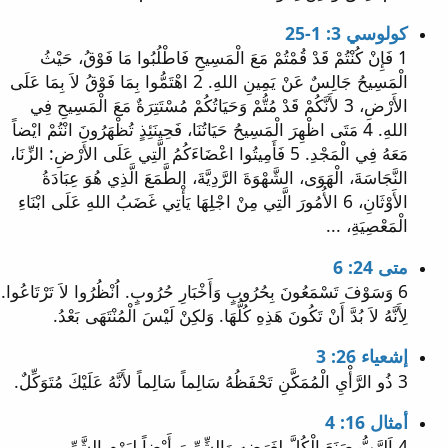
كولوسي 3: 1-25
1 فَإِنْ كُنْتُمْ قَدْ قُمْتُمْ مَعَ الْمَسِيحِ فَاطْلُبُوا مَا فَوْقُ، حَيْثُ
الْمَسِيحُ جَالِسٌ عَنْ يَمِينِ اللهِ. 2 اهْتَمُّوا بِمَا فَوْقُ لاَ بِمَا عَلَى
الأَرْضِ، 3 لأَنَّكُمْ قَدْ مُتُّمْ وَحَيَاتُكُمْ مُسْتَتِرَةٌ مَعَ الْمَسِيحِ فِي
اللهِ. 4 مَتَى اظْهِرَ الْمَسِيحُ حَيَاتُنَا، فَحِينَئِذٍ تُظْهَرُونَ انْتُمْ ايْضاً
مَعَهُ فِي الْمَجْدِ. 5 فَأَمِيتُوا اعْضَاءَكُمُ الَّتِي عَلَى الأَرْضِ: الزِّنَا،
النَّجَاسَةَ، الْهَوَى، الشَّهْوَةَ الرَّدِيَّةَ، الطَّمَعَ الَّذِي هُوَ عِبَادَةُ
الأَوْثَانِ، 6 الأُمُورَ الَّتِي مِنْ اجْلِهَا يَأْتِي غَضَبُ اللهِ عَلَى ابْنَاءِ
الْمَعْصِيَةِ، ...
متى 24: 6
6 وَسَوْفَ تَسْمَعُونَ بِحُرُوبٍ وَأَخْبَارِ حُرُوبٍ. اُنْظُرُوا لاَ تَرْتَاعُوا.
لِأَنَّهُ لاَ بُدَّ أَنْ تَكُونَ هَذِهِ كُلُّهَا. وَلكِنْ لَيْسَ الْمُنْتَهَى بَعْدُ.
إشعياء 26: 3
3 ذُو الرَّأْيِ الْمُمَكَّنِ تَحْفَظُهُ سَالِماً سَالِماً لأَنَّهُ عَلَيْكَ مُتَوَكِّلٌ.
أمثال 16: 4
4 اَلرَّبُّ صَنَعَ الْكُلَّ لِغَرَضِهِ وَالشِّرِّيرَ أَيْضاً لِيَوْمِ الشَّرِّ.