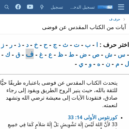
تسجيل الدخول
تسجيل
حرف ف
آيات من الكتاب المقدس عن فوضى
اختر حرف :
ا
-
ب
-
ت
-
ث
-
ج
-
ح
-
خ
-
د
-
ذ
-
ر
-
ز
ف
-
س
-
ش
-
ص
-
ض
-
ط
-
ظ
-
ع
-
غ
-
-
ق
-
ك
-
ل
-
م
-
ن
-
ه
-
و
-
ي
-
يتحدث الكتاب المقدس عن فوضى باعتباره طريقًا حيًّا
للثقة بالله، حيث ينير الروح الطريق ويقود إلى رجاء
صادق، فتقودنا الآيات إلى معيشة ترضي الله وتشهد
لنعمته.
كورنثوس الأولى 14: 33
33 لأَنَّ اللهَ لَيْسَ إِلَهَ تَشْوِيشٍ بَلْ إِلَهُ سَلاَمٍ كَمَا فِي جَمِيعِ