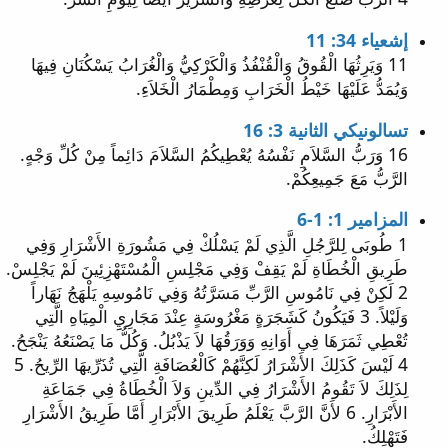
إشعياء 34: 11
11 وَيَرِثُهَا الْقُوقُ وَالْقُنْفُذُ وَالْكَرْكِيُّ وَالْغُرَابُ يَسْكُنَانِ فِيهَا
وَيُمَدُّ عَلَيْهَا خَيْطُ الْخَرَابِ وَمِطْمَارُ الْخَلاَءِ.
تسالونيكي الثانية 3: 16
16 وَرَبُّ السَّلاَمِ نَفْسُهُ يُعْطِيكُمُ السَّلاَمَ دَائِماً مِنْ كُلِّ وَجْهٍ.
الرَّبُّ مَعَ جَمِيعِكُمْ.
المزامير 1: 1-6
1 طُوبَى لِلرَّجُلِ الَّذِي لَمْ يَسْلُكْ فِي مَشُورَةِ الأَشْرَارِ وَفِي
طَرِيقِ الْخُطَاةِ لَمْ يَقِفْ وَفِي مَجْلِسِ الْمُسْتَهْزِئِينَ لَمْ يَجْلِسْ.
2 لَكِنْ فِي نَامُوسِ الرَّبِّ مَسَرَّتُهُ وَفِي نَامُوسِهِ يَلْهَجُ نَهَاراً
وَلَيْلاً. 3 فَيَكُونُ كَشَجَرَةٍ مَغْرُوسَةٍ عِنْدَ مَجَارِيِِ الْمِيَاهِ الَّتِي
تُعْطِي ثَمَرَهَا فِي أَوَانِهِ وَوَرَقُهَا لاَ يَذْبُلُ. وَكُلُّ مَا يَصْنَعُهُ يَنْجَحُ.
4 لَيْسَ كَذَلِكَ الأَشْرَارُ لَكِنَّهُمْ كَالْعُصَافَةِ الَّتِي تُذَرِّيهَا الرِّيحُ. 5
لِذَلِكَ لاَ تَقُومُ الأَشْرَارُ فِي الدِّينِ وَلاَ الْخُطَاةُ فِي جَمَاعَةِ
الأَبْرَارِ. 6 لأَنَّ الرَّبَّ يَعْلَمُ طَرِيقَ الأَبْرَارِ أَمَّا طَرِيقُ الأَشْرَارِ
فَتَهْلِكُ.