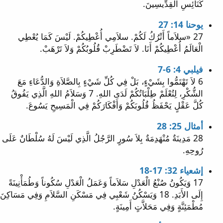
كَنَائِسِ الْقِدِّيسِينَ.
يوحنا 14: 27
27 «سلاَماً أَتْرُكُ لَكُمْ. سلاَمِي أُعْطِيكُمْ. لَيْسَ كَمَا يُعْطِي
الْعَالَمُ أُعْطِيكُمْ أَنَا. لاَ تَضْطَرِبْ قُلُوبُكُمْ وَلاَ تَرْهَبْ.
فيلبي 4: 6-7
6 لاَ تَهْتَمُّوا بِشَيْءٍ، بَلْ فِي كُلِّ شَيْءٍ بِالصَّلاَةِ وَالدُّعَاءِ مَعَ
الشُّكْرِ، لِتُعْلَمْ طِلْبَاتُكُمْ لَدَى اللهِ. 7 وَسَلاَمُ اللهِ الَّذِي يَفُوقُ
كُلَّ عَقْلٍ يَحْفَظُ قُلُوبَكُمْ وَأَفْكَارَكُمْ فِي الْمَسِيحِ يَسُوعَ.
أمثال 25: 28
28 مَدِينَةٌ مُنْهَدِمَةٌ بِلاَ سُورٍ الرَّجُلُ الَّذِي لَيْسَ لَهُ سُلْطَانٌ عَلَى
رُوحِهِ.
إشعياء 32: 17-18
17 وَيَكُونُ صُنْعُ الْعَدْلِ سَلاَماً وَعَمَلُ الْعَدْلِ سُكُوناً وَطُمَأْنِينَةً
إِلَى الأَبَدِ. 18 وَيَسْكُنُ شَعْبِي فِي مَسْكَنِ السَّلاَمِ وَفِي مَسَاكِنَ
مُطْمَئِنَّةٍ وَفِي مَحَلاَّتٍ أَمِينَةٍ.