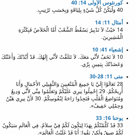
كورنثوس الأولى 14: 40
40 وَلْيَكُنْ كُلُّ شَيْءٍ بِلِيَاقَةٍ وَبِحَسَبِ تَرْتِيبٍ.
أمثال 11: 14
14 حَيْثُ لاَ تَدْبِيرٌ يَسْقُطُ الشَّعْبُ أَمَّا الْخَلاَصُ فَبِكَثْرَةِ
الْمُشِيرِينَ.
إشعياء 41: 10
10 لاَ تَخَفْ لأَنِّي مَعَكَ. لاَ تَتَلَفَّتْ لأَنِّي إِلَهُكَ. قَدْ أَيَّدْتُكَ وَأَعَنْتُكَ
وَعَضَدْتُكَ بِيَمِينِ بِرِّي.
متى 11: 28-30
28 تَعَالَوْا إِلَيَّ يَا جَمِيعَ الْمُتْعَبِينَ وَالثَّقِيلِي الأَحْمَالِ وَأَنَا
أُرِيحُكُمْ. 29 اِحْمِلُوا نِيرِي عَلَيْكُمْ وَتَعَلَّمُوا مِنِّي لأَنِّي وَدِيعٌ
وَمُتَوَاضِعُ الْقَلْبِ فَتَجِدُوا رَاحَةً لِنُفُوسِكُمْ. 30 لأَنَّ نِيرِي هَيِّنٌ
وَحِمْلِي خَفِيفٌ».
يوحنا 16: 33
33 قَدْ كَلَّمْتُكُمْ بِهَذَا لِيَكُونَ لَكُمْ فِيَّ سلاَمٌ. فِي الْعَالَمِ سَيَكُونُ
لَكُمْ ضِيقٌ وَلَكِنْ ثِقُوا: أَنَا قَدْ غَلَبْتُ الْعَالَمَ».