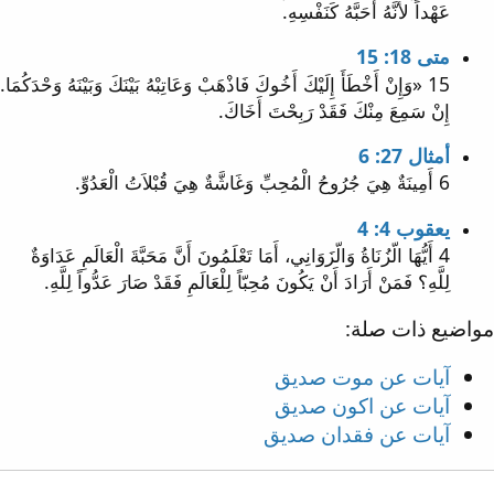
عَهْداً لأَنَّهُ أَحَبَّهُ كَنَفْسِهِ.
متى 18: 15
15 «وَإِنْ أَخْطَأَ إِلَيْكَ أَخُوكَ فَاذْهَبْ وَعَاتِبْهُ بَيْنَكَ وَبَيْنَهُ وَحْدَكُمَا.
إِنْ سَمِعَ مِنْكَ فَقَدْ رَبِحْتَ أَخَاكَ.
أمثال 27: 6
6 أَمِينَةٌ هِيَ جُرُوحُ الْمُحِبِّ وَغَاشَّةٌ هِيَ قُبْلاَتُ الْعَدُوِّ.
يعقوب 4: 4
4 أَيُّهَا الّزُنَاةُ وَالّزَوَانِي، أَمَا تَعْلَمُونَ أَنَّ مَحَبَّةَ الْعَالَمِ عَدَاوَةٌ
لِلَّهِ؟ فَمَنْ أَرَادَ أَنْ يَكُونَ مُحِبّاً لِلْعَالَمِ فَقَدْ صَارَ عَدُّواً لِلَّهِ.
مواضيع ذات صلة:
آيات عن موت صديق
آيات عن اكون صديق
آيات عن فقدان صديق