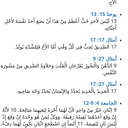
الأَخِ.
يوحنا 15: 13
13 لَيْسَ لأَحَدٍ حُبٌّ أَعْظَمُ مِنْ هَذَا أَنْ يَضَعَ أَحَدٌ نَفْسَهُ لأَجْلِ
أَحِبَّائِهِ.
أمثال 17: 17
17 اَلصَّدِيقُ يُحِبُّ فِي كُلِّ وَقْتٍ أَمَّا الأَخُ فَلِلشِّدَّةِ يُولَدُ.
أمثال 27: 9
9 اَلدُّهْنُ وَالْبَخُورُ يُفَرِّحَانِ الْقَلْبَ وَحَلاَوَةُ الصَّدِيقِ مِنْ مَشُورَةِ
النَّفْسِ.
أمثال 27: 17
17 الْحَدِيدُ بِالْحَدِيدِ يُحَدَّدُ وَالإِنْسَانُ يُحَدِّدُ وَجْهَ صَاحِبِهِ.
الجامعة 4: 9-12
9 اِثْنَانِ خَيْرٌ مِنْ وَاحِدٍ لأَنَّ لَهُمَا أُجْرَةً لِتَعَبِهِمَا صَالِحَةً. 10 لأَنَّهُ
إِنْ وَقَعَ أَحَدُهُمَا يُقِيمُهُ رَفِيقُهُ. وَوَيْلٌ لِمَنْ هُوَ وَحْدَهُ إِنْ وَقَعَ إِذْ
لَيْسَ ثَانٍ لِيُقِيمَهُ. 11 أَيْضاً إِنِ اضْطَجَعَ اثْنَانِ يَكُونُ لَهُمَا دِفْءٌ.