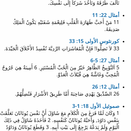
تَأْلَفَ طُرُقَهُ وَتَأْخُذَ شَرَكاً إِلَى نَفْسِكَ.
أمثال 22: 11
11 مَنْ أَحَبَّ طَهَارَةَ الْقَلْبِ فَلِنِعْمَةِ شَفَتَيْهِ يَكُونُ الْمَلِكُ
صَدِيقَهُ.
كورنثوس الأولى 15: 33
33 لاَ تَضِلُّوا! فَإِنَّ الْمُعَاشَرَاتِ الرَّدِيَّةَ تُفْسِدُ الأَخْلاَقَ الْجَيِّدَةَ.
أمثال 27: 5-6
5 اَلتَّوْبِيخُ الظَّاهِرُ خَيْرٌ مِنَ الْحُبِّ الْمُسْتَتِرِ. 6 أَمِينَةٌ هِيَ جُرُوحُ
الْمُحِبِّ وَغَاشَّةٌ هِيَ قُبْلاَتُ الْعَدُوِّ.
أمثال 12: 26
26 الصِّدِّيقُ يَهْدِي صَاحِبَهُ أَمَّا طَرِيقُ الأَشْرَارِ فَتُضِلُّهُمْ.
صموئيل الأول 18: 1-3
1 وَكَانَ لَمَّا فَرَغَ مِنَ الْكَلاَمِ مَعَ شَاوُلَ أَنَّ نَفْسَ يُونَاثَانَ تَعَلَّقَتْ
بِنَفْسِ دَاوُدَ, وَأَحَبَّهُ يُونَاثَانُ كَنَفْسِهِ. 2 فَأَخَذَهُ شَاوُلُ فِي ذَلِكَ
الْيَوْمِ وَلَمْ يَدَعْهُ يَرْجِعُ إِلَى بَيْتِ أَبِيهِ. 3 وَقَطَعَ يُونَاثَانُ وَدَاوُدُ