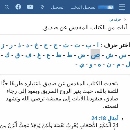
تسجيل الدخول
تسجيل
حرف ص
آيات من الكتاب المقدس عن صديق
اختر حرف :
ا
-
ب
-
ت
-
ث
-
ج
-
ح
-
خ
-
د
-
ذ
-
ر
-
ز
ص
-
س
-
ش
-
-
ض
-
ط
-
ظ
-
ع
-
غ
-
ف
-
ق
-
ك
-
ل
-
م
-
ن
-
ه
-
و
-
ي
-
يتحدث الكتاب المقدس عن صديق باعتباره طريقًا حيًّا
للثقة بالله، حيث ينير الروح الطريق ويقود إلى رجاء
صادق، فتقودنا الآيات إلى معيشة ترضي الله وتشهد
لنعمته.
أمثال 18: 24
24 اَلْمُكْثِرُ الأَصْحَابِ يُخْرِبُ نَفْسَهُ وَلَكِنْ يُوجَدْ مُحِبٌّ أَلْزَقُ مِنَ