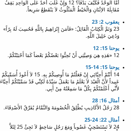
أَمَّا الْوَحْدُ فَكَيْفَ يَدْفَأُ؟ 12 وَإِنْ غَلَبَ أَحَدٌ عَلَى الْوَاحِدِ يَقِفُ
مُقَابِلَهُ الاِثْنَانِ وَالْخَيْطُ الْمَثْلُوثُ لاَ يَنْقَطِعُ سَرِيعاً.
يعقوب 2: 23
23 وَتَمَّ الْكِتَابُ الْقَائِلُ: «فَآمَنَ إِبْرَاهِيمُ بِاللَّهِ فَحُسِبَ لَهُ بِرّاً»
وَدُعِيَ خَلِيلَ اللَّهِ.
يوحنا 15: 12
12 «هَذِهِ هِيَ وَصِيَّتِي أَنْ تُحِبُّوا بَعْضُكُمْ بَعْضاً كَمَا أَحْبَبْتُكُمْ.
يوحنا 15: 14-15
14 أَنْتُمْ أَحِبَّائِي إِنْ فَعَلْتُمْ مَا أُوصِيكُمْ بِهِ. 15 لاَ أَعُودُ أُسَمِّيكُمْ
عَبِيداً لأَنَّ الْعَبْدَ لاَ يَعْلَمُ مَا يَعْمَلُ سَيِّدُهُ لَكِنِّي قَدْ سَمَّيْتُكُمْ أَحِبَّاءَ
لأَنِّي أَعْلَمْتُكُمْ بِكُلِّ مَا سَمِعْتُهُ مِنْ أَبِي.
أمثال 16: 28
28 رَجُلُ الأَكَاذِيبِ يُطْلِقُ الْخُصُومَةَ وَالنَّمَّامُ يُفَرِّقُ الأَصْدِقَاءَ.
أمثال 22: 24-25
24 لاَ تَسْتَصْحِبْ غَضُوباً وَمَعَ رَجُلٍ سَاخِطٍ لاَ تَجِئْ 25 لِئَلاَّ