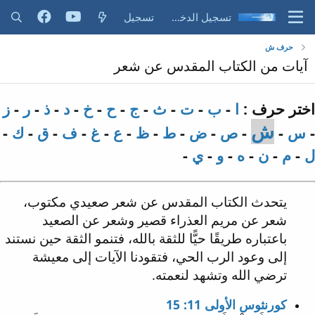
تسجيل الدخول
تسجيل
حرف ش
آيات من الكتاب المقدس عن شعر
اختر حرف :
ا
-
ب
-
ت
-
ث
-
ج
-
ح
-
خ
-
د
-
ذ
-
ر
-
ز
ش
-
س
-
-
ص
-
ض
-
ط
-
ظ
-
ع
-
غ
-
ف
-
ق
-
ك
-
ل
-
م
-
ن
-
ه
-
و
-
ي
-
يتحدث الكتاب المقدس عن شعر صعيدي مكتوب،
شعر عن مريم العذراء قصير وشعر عن الصعيد
باعتباره طريقًا حيًّا للثقة بالله، فتنمو الثقة حين نستند
إلى وعود الرب الحي، فتقودنا الآيات إلى معيشة
ترضي الله وتشهد لنعمته.
كورنثوس الأولى 11: 15