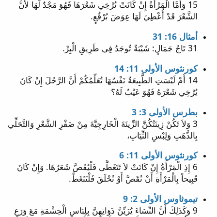
15 وَأَمَّا الْمَرْأَةُ إِنْ كَانَتْ تُرْخِي شَعْرَهَا فَهُوَ مَجْدٌ لَهَا لأَنَّ
الشَّعْرَ قَدْ أُعْطِيَ لَهَا عِوَضَ بُرْقُعٍ.
أمثال 16: 31
31 تَاجُ جَمَالٍ: شَيْبَةٌ تُوجَدُ فِي طَرِيقِ الْبِرِّ.
كورنثوس الأولى 11: 14
14 أَمْ لَيْسَتِ الطَّبِيعَةُ نَفْسُهَا تُعَلِّمُكُمْ أَنَّ الرَّجُلَ إِنْ كَانَ
يُرْخِي شَعْرَهُ فَهُوَ عَيْبٌ لَهُ؟
بطرس الأولى 3: 3
3 وَلاَ تَكُنْ زِينَتُكُنَّ الزِّينَةَ الْخَارِجِيَّةَ مِنْ ضَفْرِ الشَّعْرِ وَالتَّحَلِّي
بِالذَّهَبِ وَلِبْسِ الثِّيَابِ،
كورنثوس الأولى 11: 6
6 إِذِ الْمَرْأَةُ إِنْ كَانَتْ لاَ تَتَغَطَّى فَلْيُقَصَّ شَعَرُهَا. وَإِنْ كَانَ
قَبِيحاً بِالْمَرْأَةِ أَنْ تُقَصَّ أَوْ تُحْلَقَ فَلْتَتَغَطَّ.
تيموثاوس الأولى 2: 9
9 وَكَذَلِكَ أَنَّ النِّسَاءَ يُزَيِّنَّ ذَوَاتِهِنَّ بِلِبَاسِ الْحِشْمَةِ مَعَ وَرَعٍ