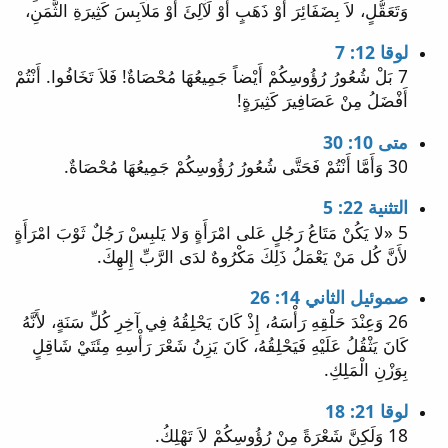
وَتَعَقُّلٍ، لاَ بِضَفَائِرَ أَوْ ذَهَبٍ أَوْ لَآلِئَ أَوْ مَلاَبِسَ كَثِيرَةِ الثَّمَنِ،
لوقا 12: 7
7 بَلْ شُعُورُ رُؤُوسِكُمْ أَيْضاً جَمِيعُهَا مُحْصَاةٌ! فَلاَ تَخَافُوا. أَنْتُمْ
أَفْضَلُ مِنْ عَصَافِيرَ كَثِيرَةٍ!
متى 10: 30
30 وَأَمَّا أَنْتُمْ فَحَتَّى شُعُورُ رُؤُوسِكُمْ جَمِيعُهَا مُحْصَاةٌ.
التثنية 22: 5
5 «لا يَكُنْ مَتَاعُ رَجُلٍ عَلى امْرَأَةٍ وَلا يَلبِسْ رَجُلٌ ثَوْبَ امْرَأَةٍ
لأَنَّ كُل مَنْ يَعْمَلُ ذَلِكَ مَكْرُوهٌ لدَى الرَّبِّ إِلهِكَ.
صموئيل الثاني 14: 26
26 وَعِنْدَ حَلْقِهِ رَأْسَهُ، إِذْ كَانَ يَحْلِقُهُ فِي آخِرِ كُلِّ سَنَةٍ، لأَنَّهُ
كَانَ يَثْقُلُ عَلَيْهِ فَيَحْلِقُهُ، كَانَ يَزِنُ شَعْرَ رَأْسِهِ مِئَتَيْ شَاقِلٍ
بِوَزْنِ الْمَلِكِ.
لوقا 21: 18
18 وَلَكِنَّ شَعْرَةً مِنْ رُؤُوسِكُمْ لاَ تَهْلِكُ.