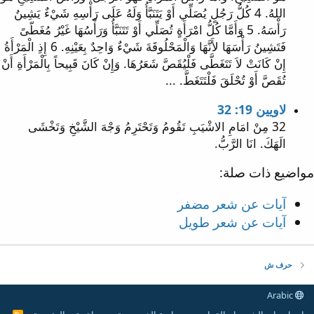
اللهُ. 4 كُلُّ رَجُلٍ يُصَلِّي أَوْ يَتَنَبَّأُ وَلَهُ عَلَى رَأْسِهِ شَيْءٌ يَشِينُ
رَأْسَهُ. 5 وَأَمَّا كُلُّ امْرَأَةٍ تُصَلِّي أَوْ تَتَنَبَّأُ وَرَأْسُهَا غَيْرُ مُغَطّىً
فَتَشِينُ رَأْسَهَا لأَنَّهَا وَالْمَحْلُوقَةَ شَيْءٌ وَاحِدٌ بِعَيْنِهِ. 6 إِذِ الْمَرْأَةُ
إِنْ كَانَتْ لاَ تَتَغَطَّى فَلْيُقَصَّ شَعَرُهَا. وَإِنْ كَانَ قَبِيحاً بِالْمَرْأَةِ أَنْ
تُقَصَّ أَوْ تُحْلَقَ فَلْتَتَغَطَّ. ...
لاويين 19: 32
32 مِنْ امَامِ الاشْيَبِ تَقُومُ وَتَحْتَرِمُ وَجْهَ الشَّيْخِ وَتَخْشَى
الَهَكَ. انَا الرَّبُّ.
مواضيع ذات صلة:
آيات عن شعر مضفر
آيات عن شعر طويل
حرف ش
Arabic