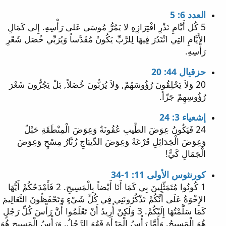
العدد 6: 5
5 كُل أَيَّامِ نَذْرِ افْتِرَازِهِ لا يَمُرُّ مُوسَى عَلى رَأْسِهِ. إِلى كَمَالِ
الأَيَّامِ التِي انْتَذَرَ فِيهَا لِلرَّبِّ يَكُونُ مُقَدَّساً وَيُرَبِّي خُصَل شَعْرِ
رَأْسِهِ.
حزقيال 44: 20
20 وَلاَ يَحْلِقُونَ رُؤُوسَهُمْ, وَلاَ يُرَبُّونَ خُصَلاً, بَلْ يَجُزُّونَ شَعْرَ
رُؤُوسِهِمْ جَزّاً.
إشعياء 3: 24
24 فَيَكُونُ عِوَضَ الطِّيبِ عُفُونَةٌ وَعِوَضَ الْمِنْطَقَةِ حَبْلٌ
وَعِوَضَ الْجَدَائِلِ قَرْعَةٌ وَعِوَضَ الدِّيبَاجِ زُنَّارُ مِسْحٍ وَعِوَضَ
الْجَمَالِ كَيٌّ!
كورنثوس الأولى 11: 1-34
1 كُونُوا مُتَمَثِّلِينَ بِي كَمَا أَنَا أَيْضاً بِالْمَسِيحِ. 2 فَأَمْدَحُكُمْ أَيُّهَا
الإِخْوَةُ عَلَى أَنَّكُمْ تَذْكُرُونَنِي فِي كُلِّ شَيْءٍ وَتَحْفَظُونَ التَّعَالِيمَ
كَمَا سَلَّمْتُهَا إِلَيْكُمْ. 3 وَلَكِنْ أُرِيدُ أَنْ تَعْلَمُوا أَنَّ رَأْسَ كُلِّ رَجُلٍ
هُوَ الْمَسِيحُ. وَأَمَّا رَأْسُ الْمَرْأَةِ فَهُوَ الرَّجُلُ. وَرَأْسُ الْمَسِيحِ هُوَ