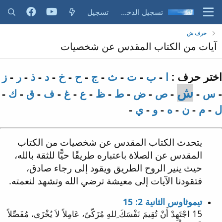
تسجيل الدخول
تسجيل
حرف ش
آيات من الكتاب المقدس عن شخصيات
اختر حرف :
ا
-
ب
-
ت
-
ث
-
ج
-
ح
-
خ
-
د
-
ذ
-
ر
-
ز
ش
-
س
-
-
ص
-
ض
-
ط
-
ظ
-
ع
-
غ
-
ف
-
ق
-
ك
-
ل
-
م
-
ن
-
ه
-
و
-
ي
-
يتحدث الكتاب المقدس عن شخصيات من الكتاب
المقدس عن الصلاة باعتباره طريقًا حيًّا للثقة بالله،
حيث ينير الروح الطريق ويقود إلى رجاء صادق،
فتقودنا الآيات إلى معيشة ترضي الله وتشهد لنعمته.
تيموثاوس الثانية 2: 15
15 اجْتَهِدْ أَنْ تُقِيمَ نَفْسَكَ ِللهِ مُزَكّىً، عَامِلاً لاَ يُخْزَى، مُفَصِّلاً