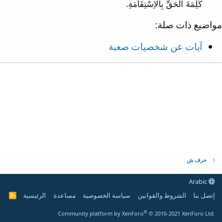
كَلِمَةَ الْحَقِّ بِالاِسْتِقَامَةِ.
مواضيع ذات صلة:
آيات عن شخصيات صعبة
حرف ش
Arabic
إتصل بنا
الشروط والقوانين
سياسة الخصوصية
مساعدة
الرئيسية
R
S
S
®
Community platform by XenForo
© 2010-2021 XenForo Ltd.