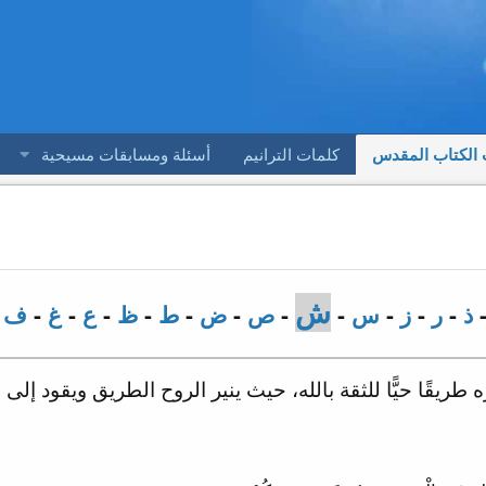
 الكتاب المقدس
كلمات الترانيم
أسئلة ومسابقات مسيحية
ش
ذ
-
ر
-
ز
-
س
-
-
ص
-
ض
-
ط
-
ظ
-
ع
-
غ
-
ف
-
ريقًا حيًّا للثقة بالله، حيث ينير الروح الطريق ويقود إلى