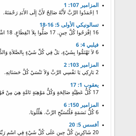
المزامير 107: 1
1 اِحْمَدُوا الرَّبَّ لأَنَّهُ صَالِحٌ لأَنَّ إِلَى الأَبَدِ رَحْمَتَهُ.
تسالونيكي الأولى 5: 16-18
16 اِفْرَحُوا كُلَّ حِينٍ. 17 صَلُّوا بِلاَ انْقِطَاعٍ. 18 اشْكُرُوا فِي كُلِّ شَيْءٍ، لأَنَّ هَذِهِ هِيَ مَشِيئَةُ اللهِ فِي الْمَسِيحِ يَسُوعَ مِنْ جِهَتِكُمْ.
فيلبي 4: 6
6 لاَ تَهْتَمُّوا بِشَيْءٍ، بَلْ فِي كُلِّ شَيْءٍ بِالصَّلاَةِ وَالدُّعَاءِ مَعَ الشُّكْرِ، لِتُعْلَمْ طِلْبَاتُكُمْ لَدَى اللهِ.
المزامير 103: 2
2 بَارِكِي يَا نَفْسِي الرَّبَّ وَلاَ تَنْسَيْ كُلَّ حَسَنَاتِهِ.
يعقوب 1: 17
17 كُلُّ عَطِيَّةٍ صَالِحَةٍ وَكُلُّ مَوْهِبَةٍ تَامَّةٍ هِيَ مِنْ فَوْقُ، نَازِلَةٌ مِنْ عِنْدِ أَبِي الأَنْوَارِ، الَّذِي لَيْسَ عِنْدَهُ تَغْيِيرٌ وَلاَ ظِلُّ دَوَرَانٍ.
المزامير 150: 6
6 كُلُّ نَسَمَةٍ فَلْتُسَبِّحِ الرَّبَّ. هَلِّلُويَا.
أفسس 5: 20
20 شَاكِرِينَ كُلَّ حِينٍ عَلَى كُلِّ شَيْءٍ فِي اسْمِ رَبِّنَا يَسُوعَ الْمَسِيحِ، لِلَّهِ وَالآبِ.