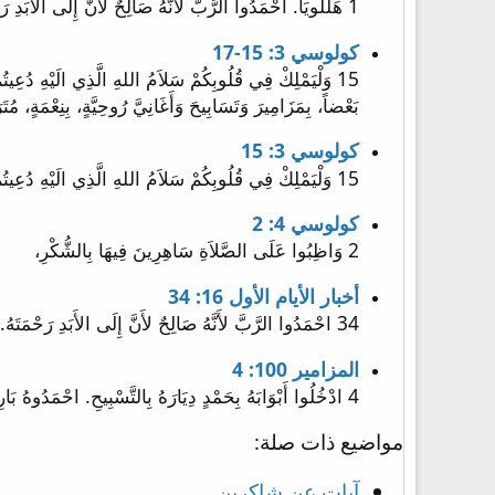
1 هَلِّلُويَا. احْمَدُوا الرَّبَّ لأَنَّهُ صَالِحٌ لأَنَّ إِلَى الأَبَدِ رَحْمَتَهُ.
كولوسي 3: 15-17
بَعْضاً، بِمَزَامِيرَ وَتَسَابِيحَ وَأَغَانِيَّ رُوحِيَّةٍ، بِنِعْمَةٍ، مُتَرَنِّمِينَ فِي قُلُوبِكُمْ لِلرَّبِّ. 17 وَكُلُّ مَا عَمِلْتُمْ بِقَوْلٍ اوْ فِعْ
كولوسي 3: 15
15 وَلْيَمْلِكْ فِي قُلُوبِكُمْ سَلاَمُ اللهِ الَّذِي الَيْهِ دُعِيتُمْ فِي جَسَدٍ وَاحِدٍ، وَكُونُوا شَاكِرِينَ.
كولوسي 4: 2
2 وَاظِبُوا عَلَى الصَّلاَةِ سَاهِرِينَ فِيهَا بِالشُّكْرِ،
أخبار الأيام الأول 16: 34
34 احْمَدُوا الرَّبَّ لأَنَّهُ صَالِحٌ لأَنَّ إِلَى الأَبَدِ رَحْمَتَهُ.
المزامير 100: 4
4 ادْخُلُوا أَبْوَابَهُ بِحَمْدٍ دِيَارَهُ بِالتَّسْبِيحِ. احْمَدُوهُ بَارِكُوا اسْمَهُ
مواضيع ذات صلة:
آيات عن شاكرين