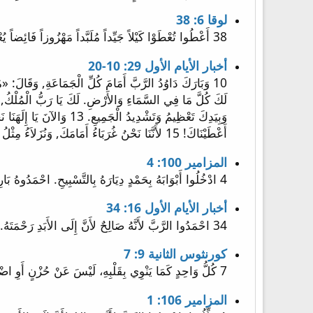
لوقا 6: 38
38 أَعْطُوا تُعْطَوْا كَيْلاً جَيِّداً مُلَبَّداً مَهْزُوزاً فَائِضاً يُعْطُونَ فِي أَحْضَانِكُمْ. لأَنَّهُ بِنَفْسِ الْكَيْلِ الَّذِي بِهِ تَكِيلُونَ يُكَالُ لَكُمْ».
أخبار الأيام الأول 29: 10-20
أَعْطَيْنَاكَ! 15 لأَنَّنَا نَحْنُ غُرَبَاءُ أَمَامَكَ, وَنُزَلاَءُ مِثْلُ كُلِّ آبَائِنَا. أَيَّامُنَا كَالظِّلِّ عَلَى الأَرْضِ وَلَيْسَ رَجَاءٌ. ...
المزامير 100: 4
4 ادْخُلُوا أَبْوَابَهُ بِحَمْدٍ دِيَارَهُ بِالتَّسْبِيحِ. احْمَدُوهُ بَارِكُوا اسْمَهُ
أخبار الأيام الأول 16: 34
34 احْمَدُوا الرَّبَّ لأَنَّهُ صَالِحٌ لأَنَّ إِلَى الأَبَدِ رَحْمَتَهُ.
كورنثوس الثانية 9: 7
7 كُلُّ وَاحِدٍ كَمَا يَنْوِي بِقَلْبِهِ، لَيْسَ عَنْ حُزْنٍ أَوِ اضْطِرَارٍ. لأَنَّ الْمُعْطِيَ الْمَسْرُورَ يُحِبُّهُ اللهُ.
المزامير 106: 1