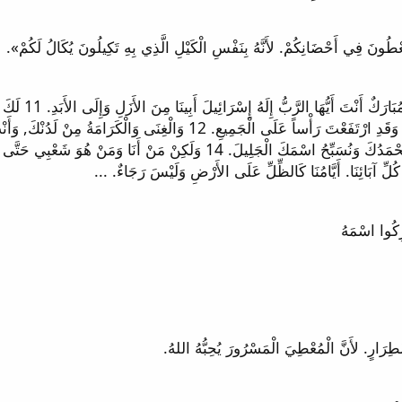
10 وَبَارَكَ دَاوُ
لَكَ كُلَّ مَا فِي السَّمَاءِ وَالأَرْضِ. لَكَ يَا رَبُّ الْمُلْكُ, وَقَدِ ارْتَفَعْتَ رَأْسا
وَبِيَدِكَ تَعْظِيمُ وَتَشْدِيدُ الْجَمِيعِ. 13 وَالآنَ يَا إِلَهَنَا نَحْمَدُكَ وَنُسَبِّحُ اسْم