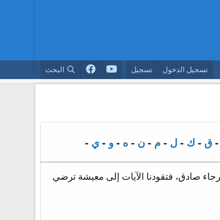
تسجيل الدخول
تسجيل
البحث
ق
-
ك
-
ل
-
م
-
ن
-
ه
-
و
-
ي
-
 رجاء صادق، فتقودنا الآيات إلى معيشة ترضي