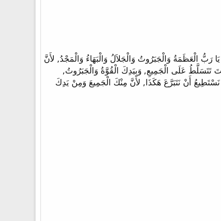
دُ الرَّبَّ أَمَامَ كُلِّ الْجَمَاعَةِ, وَقَالَ: «مُبَارَكٌ أَنْتَ أَيُّهَا الرَّبُّ إِلَهُ إِسْرَائِيلَ أَبِينَا مِنَ الأَزَلِ وَإِلَى الأَبَدِ. 11 لَكَ يَا رَبُّ الْعَظَمَةُ وَالْجَبَرُوتُ وَالْجَلاَلُ وَالْبَهَاءُ وَالْمَجْدُ, لأَنَّ
ً عَلَى الْجَمِيعِ. 12 وَالْغِنَى وَالْكَرَامَةُ مِنْ لَدُنْكَ, وَأَنْتَ تَتَسَلَّطُ عَلَى الْجَمِيعِ, وَبِيَدِكَ الْقُوَّةُ وَالْجَبَرُوتُ,
َكَ الْجَلِيلَ. 14 وَلَكِنْ مَنْ أَنَا وَمَنْ هُوَ شَعْبِي حَتَّى نَسْتَطِيعُ أَنْ نَتَبَرَّعَ هَكَذَا, لأَنَّ مِنْكَ الْجَمِيعَ وَمِنْ يَدِكَ