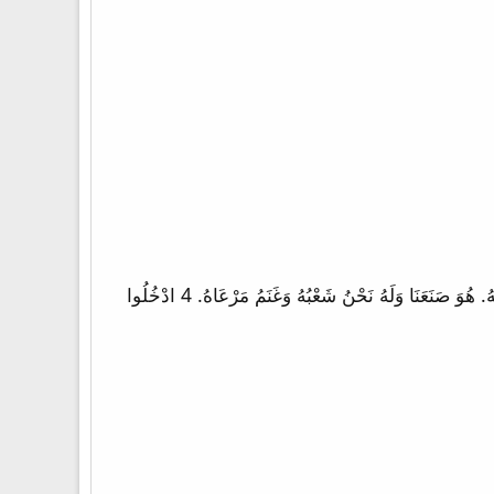
1 مَزْمُورُ حَمْدٍ اِهْتِفِي لِلرَّبِّ يَا كُلَّ الأَرْضِ. 2 اعْبُدُوا الرَّبَّ بِفَرَحٍ. ادْخُلُوا إِلَى حَضْرَتِهِ بِتَرَنُّمٍ. 3 اعْلَمُوا أَنَّ الرَّبَّ هُوَ اللهُ. هُوَ صَنَعَنَا وَلَهُ نَحْنُ شَعْبُهُ وَغَنَمُ مَرْعَاهُ. 4 ادْخُلُوا