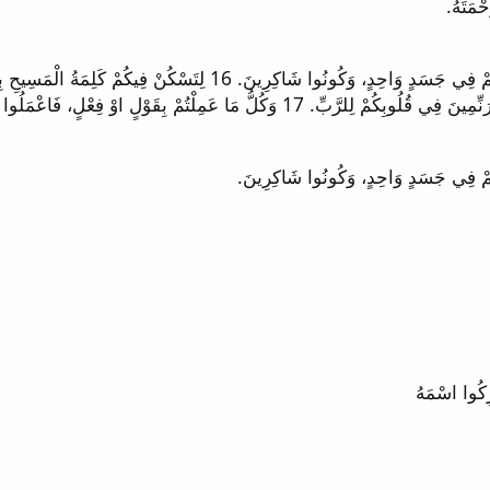
15 وَلْيَمْلِكْ فِي قُلُوبِكُمْ سَلاَمُ اللهِ الَّذِي الَيْهِ دُعِيتُمْ فِي جَسَدٍ وَا
لٍ، فَاعْمَلُوا الْكُلَّ بِاسْمِ الرَّبِّ يَسُوعَ، شَاكِرِينَ اللهَ وَالآبَ بِهِ.