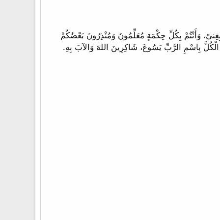
حِدٍ، وَكُونُوا شَاكِرِينَ. 16 لِتَسْكُنْ فِيكُمْ كَلِمَةُ الْمَسِيحِ بِغِنىً، وَأَنْتُمْ بِكُلِّ حِكْمَةٍ مُعَلِّمُونَ وَمُنْذِرُونَ بَعْضُكُمْ